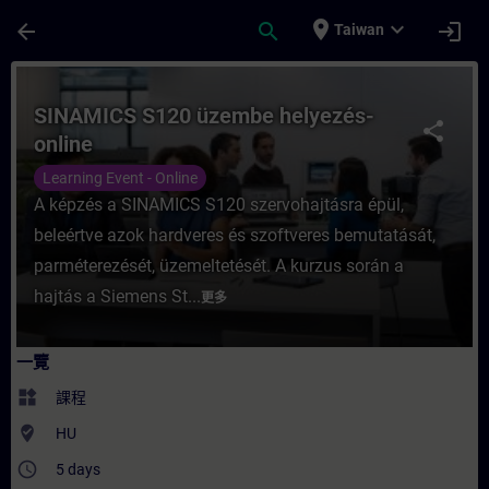
頁面已載入
跳至主要內容
place
expand_more
arrow_back
search
login
Taiwan
課程 - SINAMICS S120 üzembe helyezés-
SINAMICS S120 üzembe helyezés-
share
online
Learning Event - Online
A képzés a SINAMICS S120 szervohajtásra épül,
beleértve azok hardveres és szoftveres bemutatását,
parméterezését, üzemeltetését. A kurzus során a
hajtás a Siemens St...
更多
一覽
widgets
課程
where_to_vote
HU
access_time
5 days