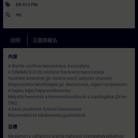
sell
DR-S12-PM
translate
HU
說明
日期與報名
內容
A Starter szoftver bemutatása, használata
A SINAMICS S120 rendszer hardveres bemutatása
Vezérlési ismeretek (pl. control word, setpoint channel)
Diagnosztikai lehetőségek (pl. device trace, object comparison)
A hajtás teljes felparaméterezése
Mélyebb bevezetés a kommunikációba és a topológiába (Drive-
CliQ)
A basic positioner funkció bemutatása
Beüzemelési és hibakeresési gyakorlatok
目標
Megismeri a váltakozó áramú hajtások üzembehelyezéséhez,