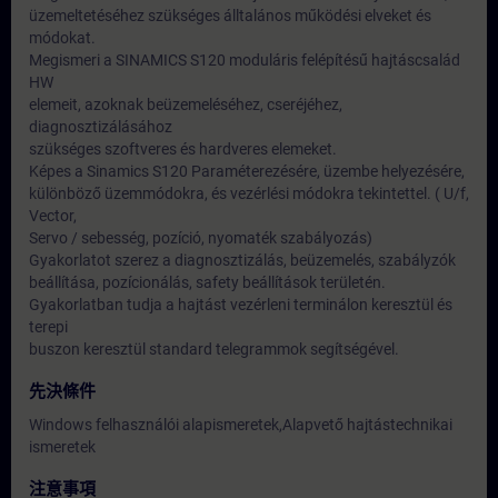
üzemeltetéséhez szükséges álltalános működési elveket és
módokat.
Megismeri a SINAMICS S120 moduláris felépítésű hajtáscsalád
HW
elemeit, azoknak beüzemeléséhez, cseréjéhez,
diagnosztizálásához
szükséges szoftveres és hardveres elemeket.
Képes a Sinamics S120 Paraméterezésére, üzembe helyezésére,
különböző üzemmódokra, és vezérlési módokra tekintettel. ( U/f,
Vector,
Servo / sebesség, pozíció, nyomaték szabályozás)
Gyakorlatot szerez a diagnosztizálás, beüzemelés, szabályzók
beállítása, pozícionálás, safety beállítások területén.
Gyakorlatban tudja a hajtást vezérleni terminálon keresztül és
terepi
buszon keresztül standard telegrammok segítségével.
先決條件
Windows felhasználói alapismeretek,Alapvető hajtástechnikai
ismeretek
注意事項