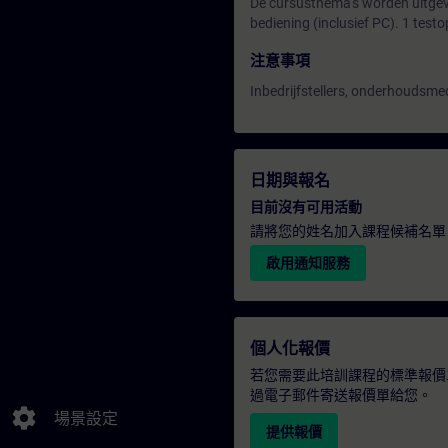
De cursusthema's worden uitgev
bediening (inclusief PC). 1 testo
注意事項
Inbedrijfstellers, onderhouds
日期與報名
目前沒有可用活動
請將您的姓名加入課程候補名單
啟用通知服務
個人化報價
若您需要此培訓課程的標準報價
過電子郵件寄送報價單給您。
settings
場景設定
提供報價