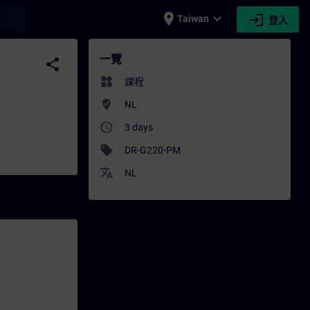
place
expand_more
login
earch
Taiwan
登入
訓 - 專業發展 | SITRAIN
一覽
share
widgets
課程
where_to_vote
NL
access_time
3 days
sell
DR-G220-PM
translate
NL