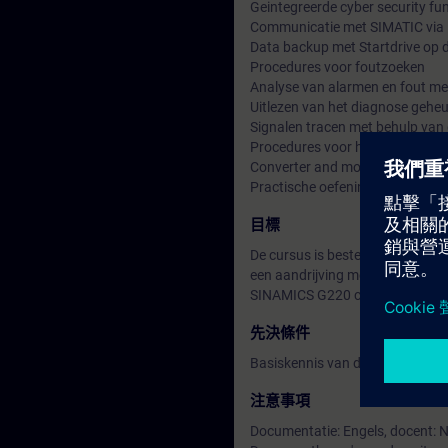
Geintegreerde cyber security fu
Communicatie met SIMATIC vi
Data backup met Startdrive op 
Procedures voor foutzoeken
Analyse van alarmen en fout me
Uitlezen van het diagnose gehe
Signalen tracen met behulp van 
Procedures voor het vervangen 
Converter and motor
Practische oefeningen met de
目標
De cursus is bestemd voor proje
een aandrijving met SINAMICS G2
SINAMICS G220 communiceert 
先決條件
Basiskennis van draaistroommo
注意事項
Documentatie: Engels, docent: 