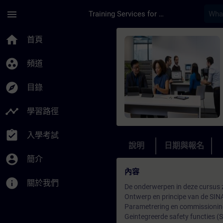
頁面已載入
跳至主要內容
menu
Training Services for Digital Industries
課程 - SINAMICS G22
home
首頁
group_work
頻道
explore
目錄
timeline
學習路徑
assignment_turned_in
入學考試
說明
日期與報名
account_circle
簡介
內容
info
關於我們
De onderwerpen in deze cursus z
Ontwerp en principe van de SI
Parametrering en commissioning
Geintegreerde safety functies (S