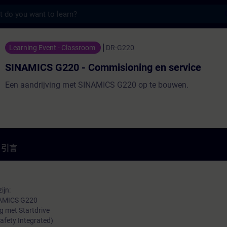
s
0 - Commisioning en service - 培訓 - 培
Learning Event - Classroom
DR-G220
SINAMICS G220 - Commisioning en service
Een aandrijving met SINAMICS G220 op te bouwen.
引言
ijn:
NAMICS G220
 met Startdrive
afety Integrated)