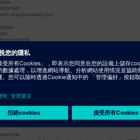
ncties
a PROFINET
de PC of op de memory card
ldingen
ugen
de trace functie
van:
 SINAMICS G220
ctengineers-, service- en onderhoudspersoneel. Na deelname is de cursist
20 op te bouwen, in bedrijf te nemen en fouten op te sporen. Ook is duid
met een SIMATIC PLC.
toren en vermogenselektronica.
Nederlands.