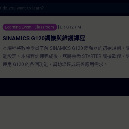
s
G120調機與維護課程 - 培訓 - 培訓 - 專業發展 | 
Learning Event - Classroom
DR-G12-PM
SINAMICS G120調機與維護課程
本課程將教導學員了解 SINAMICS G120 變頻器的初始規劃
能設定。本課程訓練完成後，您將熟悉 STARTER 調機軟體，
運用 G120 的各個功能，幫助您達成馬達應用需求。