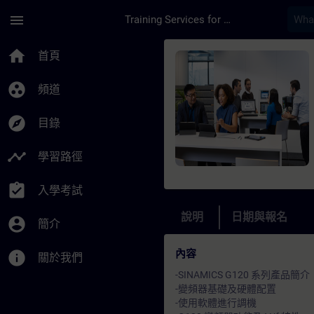
頁面已載入
跳至主要內容
menu
Training Services for Digital Industries
課程 - SINAMICS 
home
首頁
group_work
頻道
explore
目錄
timeline
學習路徑
assignment_turned_in
入學考試
說明
日期與報名
account_circle
簡介
內容
info
關於我們
-SINAMICS G120 系列產品簡介
-變頻器基礎及硬體配置
-使用軟體進行調機