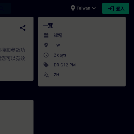
place
expand_more
login
earch
Taiwan
登入
SITRAIN
一覽
share
widgets
課程
where_to_vote
TW
，調機和參數功
access_time
2 days
讓您可以有效
sell
DR-G12-PM
translate
ZH