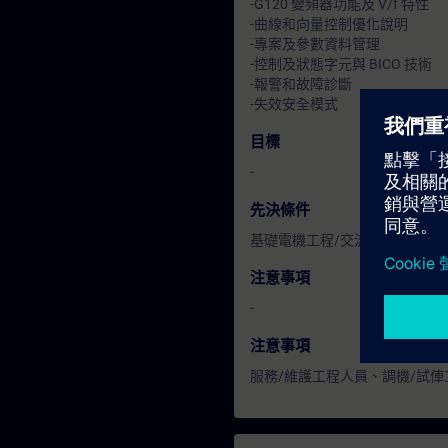
-G120 變頻器功能及 V/f 特性
-曲線和向量控制優化說明
-專案及參數資料管理
-控制及狀態字元與 BICO 技術
-報警和故障診斷
-失效安全模式
目標
-
先決條件
基礎電機工程/交流電動機，數
注意事項
-
注意事項
服務/維護工程人員、調機/試俥