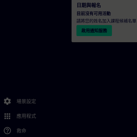
日期與報名
目前沒有可用活動
請將您的姓名加入課程候補名單
啟用通知服務
settings
場景設定
apps
應用程式
help_outline
救命