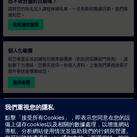
找不到合適的日期嗎？
請將您的姓名加入課程候補名單，一旦有新的開課日期，我們將
通知您。
啟用通知服務
個人化報價
若您需要此培訓課程的標準報價單（例如供採購部門使用），請
點擊下方連結。您需先提供一些個人資料，之後我們將透過電子
郵件寄送報價單給您。
提供報價
專屬培訓諮詢
若您需要針對專屬培訓課程（無論是現場、線上或於我們的
SITRAIN 培訓中心舉辦）索取報價，請填寫下方的諮詢表單。此
類請求適合較大規模的團體（6 人以上）。提供您的聯絡資料及
培訓需求後，我們將向您發送報價單。