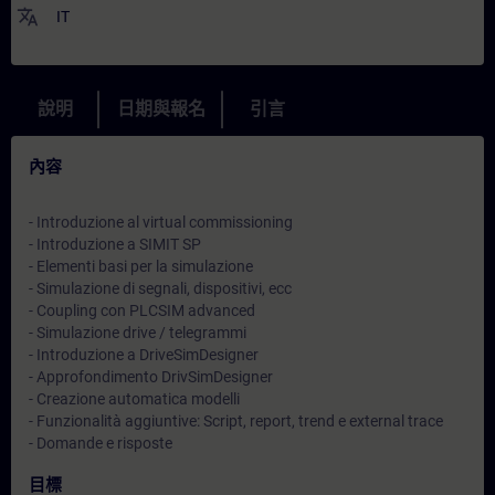
translate
IT
說明
日期與報名
引言
內容
- Introduzione al virtual commissioning
- Introduzione a SIMIT SP
- Elementi basi per la simulazione
- Simulazione di segnali, dispositivi, ecc
- Coupling con PLCSIM advanced
- Simulazione drive / telegrammi
- Introduzione a DriveSimDesigner
- Approfondimento DrivSimDesigner
- Creazione automatica modelli
- Funzionalità aggiuntive: Script, report, trend e external trace
- Domande e risposte
目標