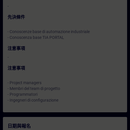
-
先決條件
- Conoscenze base di automazione industriale
- Conoscenza base TIA PORTAL
注意事項
-
注意事項
- Project managers
- Membri del team di progetto
- Programmatori
- Ingegneri di configurazione
日期與報名