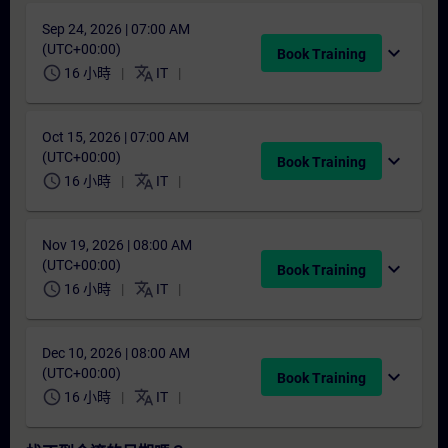
Sep 24, 2026 | 07:00 AM
(UTC+00:00)
expand_more
Book Training
schedule
translate
16 小時
IT
Oct 15, 2026 | 07:00 AM
(UTC+00:00)
expand_more
Book Training
schedule
translate
16 小時
IT
Nov 19, 2026 | 08:00 AM
(UTC+00:00)
expand_more
Book Training
schedule
translate
16 小時
IT
Dec 10, 2026 | 08:00 AM
(UTC+00:00)
expand_more
Book Training
schedule
translate
16 小時
IT