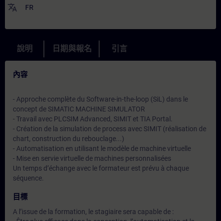
translate
FR
說明
日期與報名
引言
內容
- Approche complète du Software-in-the-loop (SiL) dans le
concept de SIMATIC MACHINE SIMULATOR
- Travail avec PLCSIM Advanced, SIMIT et TIA Portal.
- Création de la simulation de process avec SIMIT (réalisation de
chart, construction du rebouclage...)
- Automatisation en utilisant le modèle de machine virtuelle
- Mise en servie virtuelle de machines personnalisées
Un temps d’échange avec le formateur est prévu à chaque
séquence.
目標
A l’issue de la formation, le stagiaire sera capable de :