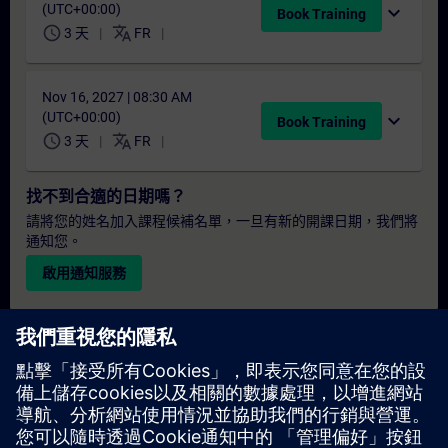
(UTC+00:00)
expand_more
Book Training
schedule
translate
3 天
FR
Nov 16, 2027 | 08:30 AM
(UTC+00:00)
expand_more
Book Training
schedule
translate
3 天
FR
找不到合適的日期嗎？
請將您的姓名加入課程候補名單，一旦有新的開課日期，我們將
通知您。
啟用通知服務
個人化報價
若您需要此培訓課程的標準報價單（例如供採購部門使用），請
點擊下方連結。您需先提供一些個人資料，之後我們將透過電子
郵件寄送報價單給您。