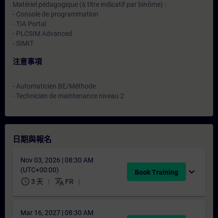
Matériel pédagogique (à titre indicatif par binôme) :
- Console de programmation
- TIA Portal
- PLCSIM Advanced
- SIMIT
注意事項
- Automaticien BE/Méthode
- Technicien de maintenance niveau 2
日期與報名
Nov 03, 2026 | 08:30 AM
(UTC+00:00)
expand_more
Book Training
schedule
translate
3 天
FR
Mar 16, 2027 | 08:30 AM