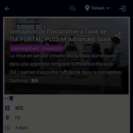
頁面已載入
跳至主要內容
place
expand_more
arrow_back
search
login
Taiwan
課程 - Simulation de l'installation à l'a
Simulation de l'installation à l'aide de
share
TIA PORTAL, PLCSIM Advanced, Simit
(Machine simulator)
Learning Event - Classroom
La mise en service virtuelle (ou jumeau numérique)
dans une approche complète Software-in-the-loop
(SiL) permet d’accroître l’efficacité dans la conception,
l’automa...
更多
一覽
widgets
課程
where_to_vote
FR
access_time
3 days