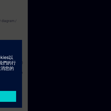
ý diagram /
lušnými pohony
rol Chart (MCC)
ou vysvětleny a