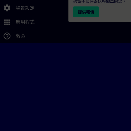
過電子郵件寄送報價單給您。
settings
場景設定
提供報價
apps
應用程式
help_outline
救命
© Siemens AG 2026