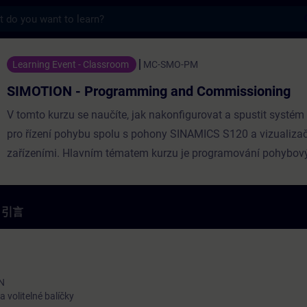
s
rogramming and Commissioning - 培訓 -
Learning Event - Classroom
MC-SMO-PM
SIMOTION - Programming and Commissioning
V tomto kurzu se naučíte, jak nakonfigurovat a spustit syst
pro řízení pohybu spolu s pohony SINAMICS S120 a vizualiza
zařízeními. Hlavním tématem kurzu je programování pohybový
引言
N
 volitelné balíčky