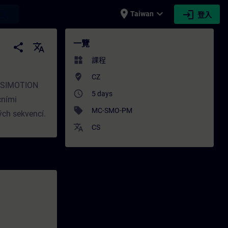
place
expand_more
login
earch
Taiwan
登入
 培訓 - 專業發展 | SITRAIN
一覽
share
translate
widgets
課程
where_to_vote
CZ
ém SIMOTION
access_time
5 days
čními
sell
MC-SMO-PM
ch sekvencí.
translate
CS