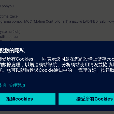
ní pohybu
optimalizace
ogramů pomocí MCC (Motion Control Chart) a jazyků LAD/FBD (žebříkov
systému úloh)
ostiku poruch
řízeních
akonfigurovat a spustit systém SIMOTION pro řízení pohybu spolu s přís
urz zahrnuje také programování pohybových sekvencí pomocí Motion Cont
ladder diagram) a funkčních bloků (function block diagram).
nchronní provoz, snímání polohy (probe) a vačkové desky (cam plates) js
adech.
ívat SIMOTION při automatizaci výrobních strojů.
ce se systémem SIMATIC S7
echniky se systémem SINAMICS