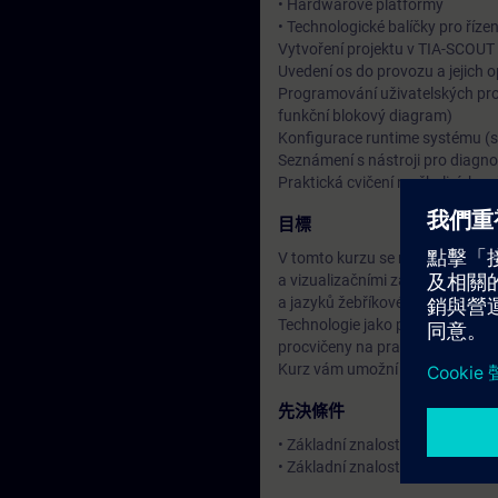
• Hardwarové platformy
• Technologické balíčky pro říze
Vytvoření projektu v TIA-SCOUT
Uvedení os do provozu a jejich 
Programování uživatelských pr
funkční blokový diagram)
Konfigurace runtime systému (
Seznámení s nástroji pro diagn
Praktická cvičení na školicích za
目標
V tomto kurzu se naučíte, jak n
a vizualizačními zařízeními. K
a jazyků žebříkového diagramu (
Technologie jako polohování, sy
procvičeny na praktických příkl
Kurz vám umožní optimálně využ
先決條件
• Základní znalosti automatiza
• Základní znalosti pohonné t