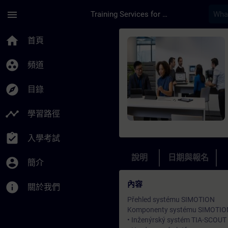
頁面已載入
跳至主要內容
menu
Training Services for Digital Industries
課程 - SIMOTION - P
home
首頁
group_work
頻道
explore
目錄
timeline
學習路徑
assignment_turned_in
入學考試
說明
日期與報名
account_circle
簡介
內容
info
關於我們
Přehled systému SIMOTION
Komponenty systému SIMOTIO
• Inženýrský systém TIA-SCOUT a