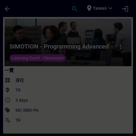
頁面已載入
跳至主要內容
place
expand_more
arrow_back
search
login
Taiwan
課程 - SIMOTION - Programming Advanc
SIMOTION - Programming Advanced
more_vert
Learning Event - Classroom
一覽
widgets
課程
where_to_vote
TR
access_time
5 days
sell
MC-SMO-PA
translate
TR