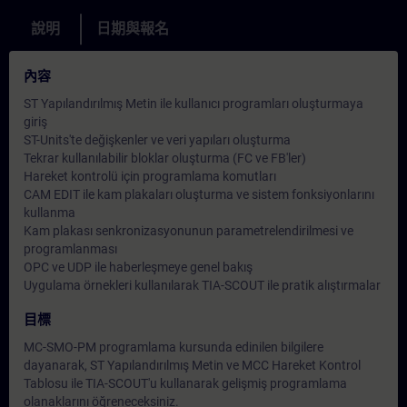
說明
日期與報名
內容
ST Yapılandırılmış Metin ile kullanıcı programları oluşturmaya
giriş
ST-Units'te değişkenler ve veri yapıları oluşturma
Tekrar kullanılabilir bloklar oluşturma (FC ve FB'ler)
Hareket kontrolü için programlama komutları
CAM EDIT ile kam plakaları oluşturma ve sistem fonksiyonlarını
kullanma
Kam plakası senkronizasyonunun parametrelendirilmesi ve
programlanması
OPC ve UDP ile haberleşmeye genel bakış
Uygulama örnekleri kullanılarak TIA-SCOUT ile pratik alıştırmalar
目標
MC-SMO-PM programlama kursunda edinilen bilgilere
dayanarak, ST Yapılandırılmış Metin ve MCC Hareket Kontrol
Tablosu ile TIA-SCOUT'u kullanarak gelişmiş programlama
olanaklarını öğreneceksiniz.