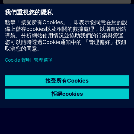
日期與報名
目前沒有可用活動
請將您的姓名加入課程候補名單，一旦有新的開課日期，我們將
通知您。
啟用通知服務
© Siemens AG 2026
home
group_work
explore
timeline
more_horiz
Corporate Information
Cookie Notice
使用條款& 隱私權政策
首頁
頻道
目錄
學習路徑
更多
聯絡