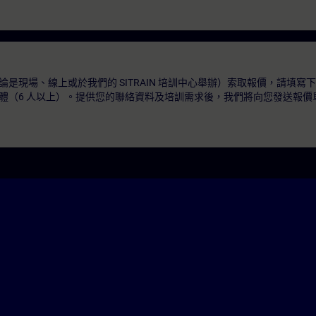
是現場、線上或於我們的 SITRAIN 培訓中心舉辦）索取報價，請填寫
體（6 人以上）。提供您的聯絡資料及培訓需求後，我們將向您發送報價