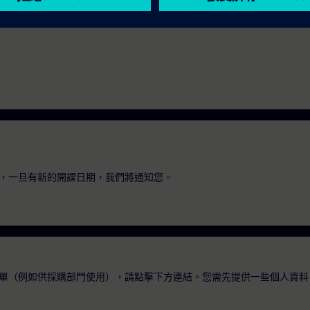
，一旦有新的開課日期，我們將通知您。
單（例如供採購部門使用），請點擊下方連結。您需先提供一些個人資料