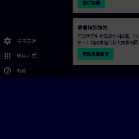
提供報價
專屬培訓諮詢
若您需要針對專屬培訓課程（無論
settings
場景設定
單。此類請求適合較大規模的團
索取專屬報價
apps
應用程式
help_outline
救命