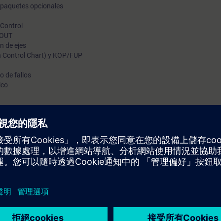
y paquetes opcionales
 Control
COUT
n de ejes
 Control Chart) y KOP/FUP
o de fallos
ico
sarios para poder llevar a cabo la puesta en marcha y programación bás
otores
utomatización y accionamientos