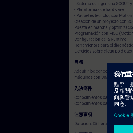
- Sistema de ingeniería SCOUT 
- Plataformas de hardware
- Paquetes tecnológicos Motion
Creación de un proyecto con S
Puesta en marcha y optimizació
Programación con MCC (Motion
Configuración de la Runtime
Herramientas para el diagnóstic
Ejercicios sobre el equipo didáct
目標
Adquirir los conocimientos nece
máquinas con SIMOTION
先決條件
Conocimientos básicos sobre m
Conocimientos básicos sobre a
注意事項
Duración: 35 horas