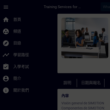
頁面已載入
跳至主要內容
menu
Training Services for Digital Industries
課程 - SIMOTION – P
home
首頁
group_work
頻道
explore
目錄
timeline
學習路徑
assignment_turned_in
入學考試
account_circle
簡介
說明
日期與報名
info
關於我們
內容
Visión general de SIMOTION
Componentes de SIMOTION: