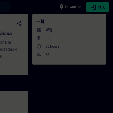
place
expand_more
login
earch
Taiwan
登入
a - 培訓 - 培訓 - 專業發展 | SITRAIN
一覽
share
widgets
課程
ásica
where_to_vote
ES
ona la
access_time
35 hours
alizadas o
translate
ES
en