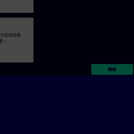
下方的諮詢表
單。
聯絡