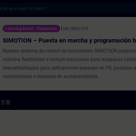
s
uesta en marcha y programación básic
Learning Event - Classroom
MC-SMO-SYS
SIMOTION – Puesta en marcha y programación b
Nuestro sistema de control de movimiento SIMOTION proporci
máxima flexibilidad e incluye soluciones para máquinas centr
descentralizadas para aplicaciones basadas en PD, basadas 
controladores o basadas en accionamientos
引言