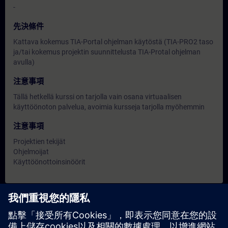
-
先決條件
Kattava kokemus TIA-Portal ohjelman käytöstä (TIA-PRO2 taso
ja/tai kokemus projektin suunnittelusta TIA-Protal ohjelman
avulla)
注意事項
Tällä hetkellä kurssi on tarjolla vain osana virtuaalisen
käyttöönoton palvelua, avoimia kursseja tarjolla myöhemmin
注意事項
Projektien tekijät
Ohjelmoijat
Käyttöönottoinsinöörit
日期與報名
目前沒有可用活動