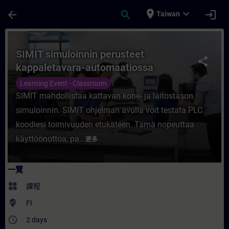
頁面已載入
跳至主要內容
place
expand_more
arrow_back
search
login
Taiwan
課程 - SIMIT simuloinnin perusteet kapp
SIMIT simuloinnin perusteet
share
kappaletavara-automaatiossa
Learning Event - Classroom
SIMIT mahdollistaa kattavan kone- ja laitostason
simuloinnin. SIMIT ohjelman avulla voit testata PLC
koodiesi toimivuuden etukäteen. Tämä nopeuttaa
käyttöönottoa, pa...
更多
一覽
widgets
課程
where_to_vote
FI
access_time
2 days