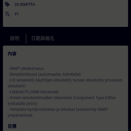
sell
DI-SIMITFA
translate
FI
說明
日期與報名
內容
- SIMIT yleiskatsaus
- Simulointitasot (automaatio, toimilaite)
- I/O simulointi, käyttöjen simulointi, turvan simulointi, prosessin
simulointi
- Liitäntä PLCSIM Advanced
- Omien simulointimallien tekeminen Component Type Editor
työkalulla (intro)
- Template hyödyntäminen ja tehokas työskentely SIMIT
ympäristössä
目標