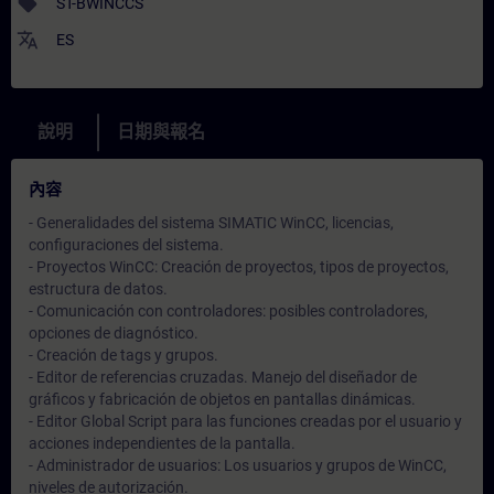
sell
ST-BWINCCS
translate
ES
說明
日期與報名
內容
- Generalidades del sistema SIMATIC WinCC, licencias,
configuraciones del sistema.
- Proyectos WinCC: Creación de proyectos, tipos de proyectos,
estructura de datos.
- Comunicación con controladores: posibles controladores,
opciones de diagnóstico.
- Creación de tags y grupos.
- Editor de referencias cruzadas. Manejo del diseñador de
gráficos y fabricación de objetos en pantallas dinámicas.
- Editor Global Script para las funciones creadas por el usuario y
acciones independientes de la pantalla.
- Administrador de usuarios: Los usuarios y grupos de WinCC,
niveles de autorización.