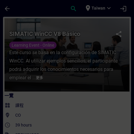
頁面已載入
跳至主要內容
place
expand_more
arrow_back
search
login
Taiwan
課程 - SIMATIC WinCC V8 Básico - 培訓 
SIMATIC WinCC V8 Básico
share
Learning Event - Online
Este curso se basa en la configuración de SIMATIC
WinCC. Al utilizar ejemplos sencillos, el participante
podrá adquirir los conocimientos necesarios para
emplear el ...
更多
一覽
widgets
課程
where_to_vote
CO
access_time
39 hours