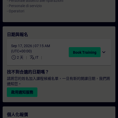
- Personale addetto alle riparazioni
- Personale di servizio
- Operatori
日期與報名
Sep 17, 2026 | 07:15 AM
(UTC+00:00)
expand_more
Book Training
schedule
translate
2 天
IT
找不到合適的日期嗎？
請將您的姓名加入課程候補名單，一旦有新的開課日期，我們將
通知您。
啟用通知服務
個人化報價