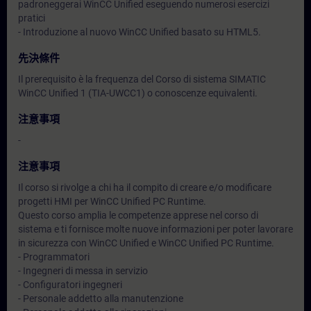
padroneggerai WinCC Unified eseguendo numerosi esercizi
pratici
- Introduzione al nuovo WinCC Unified basato su HTML5.
先決條件
Il prerequisito è la frequenza del Corso di sistema SIMATIC
WinCC Unified 1 (TIA-UWCC1) o conoscenze equivalenti.
注意事項
-
注意事項
Il corso si rivolge a chi ha il compito di creare e/o modificare
progetti HMI per WinCC Unified PC Runtime.
Questo corso amplia le competenze apprese nel corso di
sistema e ti fornisce molte nuove informazioni per poter lavorare
in sicurezza con WinCC Unified e WinCC Unified PC Runtime.
- Programmatori
- Ingegneri di messa in servizio
- Configuratori ingegneri
- Personale addetto alla manutenzione