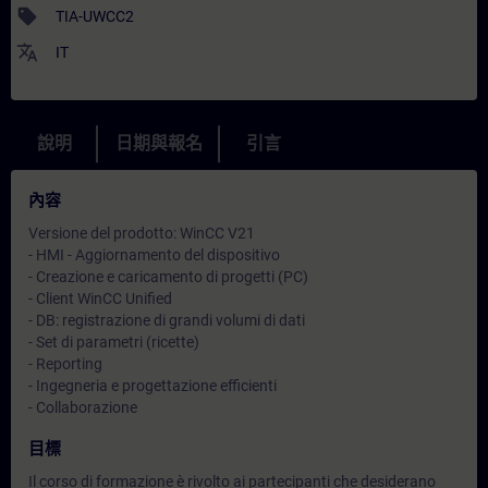
sell
TIA-UWCC2
translate
IT
說明
日期與報名
引言
內容
Versione del prodotto: WinCC V21
- HMI - Aggiornamento del dispositivo
- Creazione e caricamento di progetti (PC)
- Client WinCC Unified
- DB: registrazione di grandi volumi di dati
- Set di parametri (ricette)
- Reporting
- Ingegneria e progettazione efficienti
- Collaborazione
目標
Il corso di formazione è rivolto ai partecipanti che desiderano