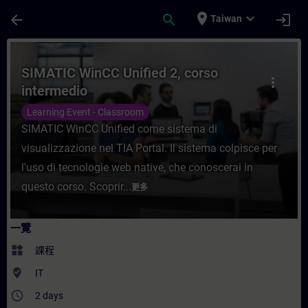
頁面已載入
跳至主要內容
place
expand_more
arrow_back
search
login
Taiwan
課程 - SIMATIC WinCC Unified 2, corso 
SIMATIC WinCC Unified 2, corso
more_vert
intermedio
Learning Event - Classroom
SIMATIC WinCC Unified come sistema di
visualizzazione nel TIA Portal. Il sistema colpisce per
l'uso di tecnologie web native, che conoscerai in
questo corso. Scoprir...
更多
一覽
widgets
課程
where_to_vote
IT
access_time
2 days