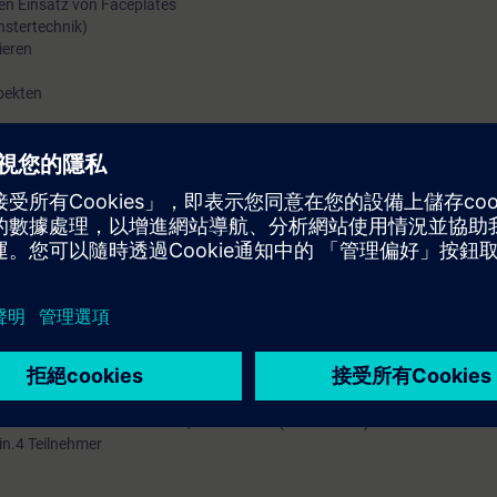
den Einsatz von Faceplates
enstertechnik)
ieren
spekten
ms WinCC Unified direkt vom Hersteller
urch viele praktische Übungen können Sie nach dem Kurs WinCC Unified s
els zum Anfassen. Verschaffen Sie sich einen persönlichen Eindruck über
ierungstechnik
se:
SIMATIC WinCC Unified 2, Aufbaukurs (TIA-UWCC2)
in.4 Teilnehmer