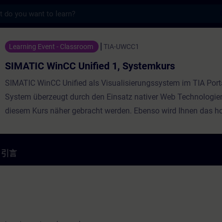
s
C Unified 1, Systemkurs - 培訓 - 培訓 - 
Learning Event - Classroom
TIA-UWCC1
SIMATIC WinCC Unified 1, Systemkurs
SIMATIC WinCC Unified als Visualisierungssystem im TIA Port
System überzeugt durch den Einsatz nativer Web Technologien,
diesem Kurs näher gebracht werden. Ebenso wird Ihnen das 
Offenheit durch leistungsfähige Schnittstellen vermittelt. Ler
Unified und die neuen Unified Comfort Panels einzusetzen un
Sie sich einen persönlichen Eindruck über die Leistungsfähigk
引言
Geräte.