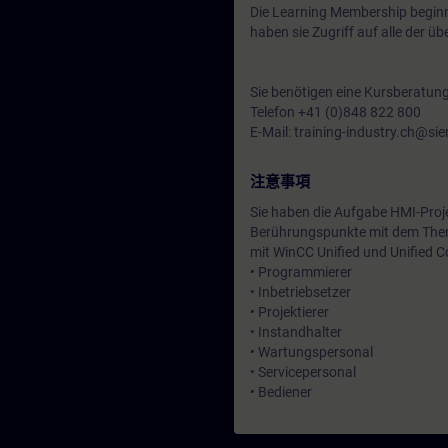
Die Learning Membership beginn
haben sie Zugriff auf alle der 
Sie benötigen eine Kursberatun
Telefon +41 (0)848 822 800
E-Mail: training-industry.ch@s
注意事項
Sie haben die Aufgabe HMI-Projek
Berührungspunkte mit dem Thema
mit WinCC Unified und Unified C
• Programmierer
• Inbetriebsetzer
• Projektierer
• Instandhalter
• Wartungspersonal
• Servicepersonal
• Bediener