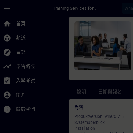
頁面已載入
跳至主要內容
menu
Training Services for Digital Industries
課程 - SIMATIC WinC
home
首頁
group_work
頻道
explore
目錄
timeline
學習路徑
assignment_turned_in
入學考試
說明
日期與報名
account_circle
簡介
內容
info
關於我們
Produktversion: WinCC V18
Systemüberblick
Installation