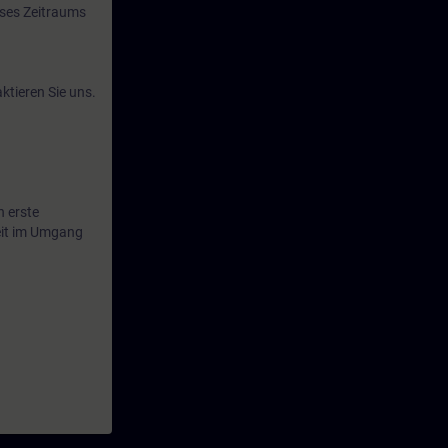
eses Zeitraums
ktieren Sie uns.
n erste
eit im Umgang