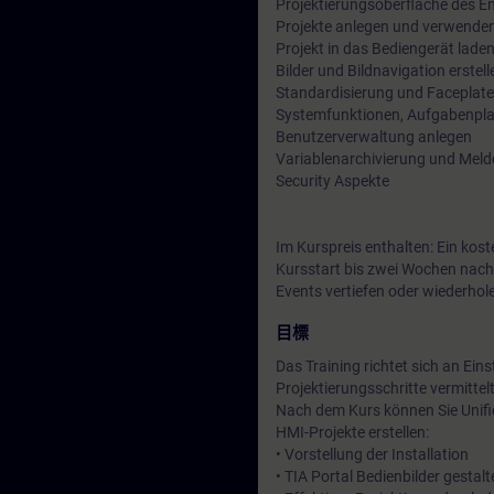
Projektierungsoberfläche des E
Projekte anlegen und verwende
Projekt in das Bediengerät lade
Bilder und Bildnavigation erstell
Standardisierung und Faceplate
Systemfunktionen, Aufgabenpla
Benutzerverwaltung anlegen
Variablenarchivierung und Melde
Security Aspekte
Im Kurspreis enthalten: Ein kos
Kursstart bis zwei Wochen nach
Events vertiefen oder wiederhol
目標
Das Training richtet sich an Ei
Projektierungsschritte vermittel
Nach dem Kurs können Sie Unifi
HMI-Projekte erstellen:
• Vorstellung der Installation
• TIA Portal Bedienbilder gesta