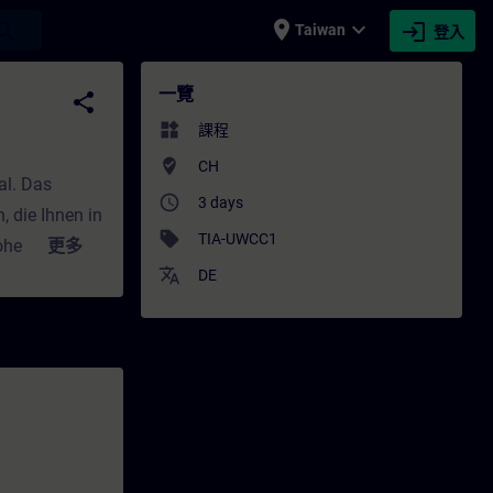
place
expand_more
login
earch
Taiwan
登入
專業發展 | SITRAIN
一覽
share
widgets
課程
where_to_vote
CH
al. Das
access_time
3 days
 die Ihnen in
sell
TIA-UWCC1
hohe Maß an
更多
translate
nen Sie WinCC
DE
d verschaffen
eit der neuen