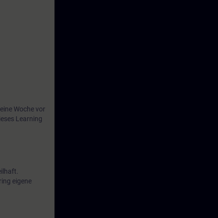
eine Woche vor
ieses Learning
ilhaft.
ing eigene