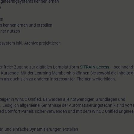
ngineeringsystems kennenlernen
n
n
en
s kennenlernen und erstellen
ner nutzen
system inkl. Archive projektieren
tenfreier Zugang zur digitalen Lernplattform
SITRAIN access
– beginnend 
 Kursende. Mit der Learning Membership können Sie sowohl die Inhalte d
en als auch sich zu anderen interessanten Themen weiterbilden.
nsteiger in WinCC Unified. Es werden alle notwendigen Grundlagen und
t. Lediglich allgemeine Kenntnisse der Automatisierungstechnik sind vorte
ed Comfort Panels sicher verwenden und mit dem WinCC Unified Engineer
lten und einfache Dynamisierungen erstellen