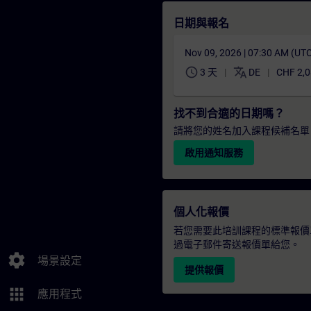
日期與報名
Nov 09, 2026 | 07:30 AM (UT
schedule
translate
3 天
DE
CHF 2,0
找不到合適的日期嗎？
請將您的姓名加入課程候補名單
啟用通知服務
個人化報價
若您需要此培訓課程的標準報價
過電子郵件寄送報價單給您。
settings
場景設定
提供報價
apps
應用程式