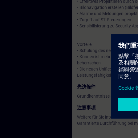
• Effektives Projektieren durch 
• Bildnavigation erstellen (Bildf
• Alarme und Meldungen projekt
• Zugriff auf S7-Steuerungen
• Sensibilisierung zu Security A
Vorteile
• Schulung des neuen HMI-Syste
• Können ist mehr als Wissen. D
beherrschen
• Die neuen Unified Comfort Pan
Leistungsfähigkeit der Geräte
先決條件
Grundkenntnisse der Automatis
注意事項
Weitere für Sie interessante Kur
Garantierte Durchführung bei m