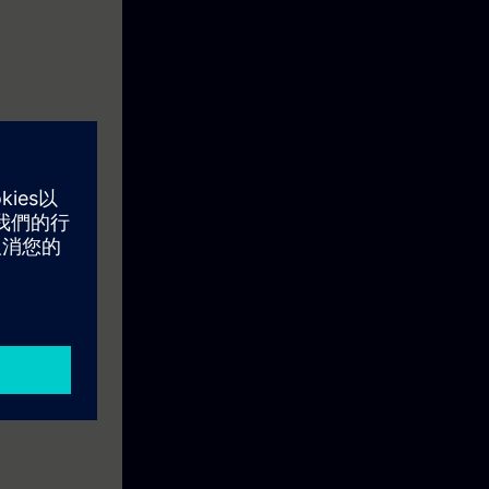
icher
 die