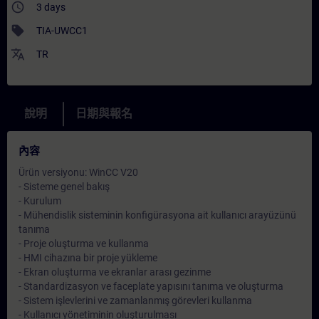
access_time
3 days
sell
TIA-UWCC1
translate
TR
說明
日期與報名
內容
Ürün versiyonu: WinCC V20
- Sisteme genel bakış
- Kurulum
- Mühendislik sisteminin konfigürasyona ait kullanıcı arayüzünü
tanıma
- Proje oluşturma ve kullanma
- HMI cihazına bir proje yükleme
- Ekran oluşturma ve ekranlar arası gezinme
- Standardizasyon ve faceplate yapısını tanıma ve oluşturma
- Sistem işlevlerini ve zamanlanmış görevleri kullanma
- Kullanıcı yönetiminin oluşturulması