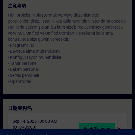
注意事項
HMI projelerini oluşturmak ve/veya düzenlemekle
görevlendirildiniz. İster ilk kez kullanıyor olun, ister daha önce de
HMI'larla çalışmış olun, bu kurs size birçok yeni şey gösterecek
ve WinCC Unified ve Unified Comfort Panellerini kullanma
konusunda size güven verecektir.
- Programcılar
- Devreye alma mühendisleri
- Konfigürasyon mühendisleri
- Tamir personeli
- Bakım personeli
- Servis personeli
- Operatörler
日期與報名
Sep 14, 2026 | 06:00 AM
(UTC+00:00)
expand_more
Book Training
schedule
translate
3 天
TR