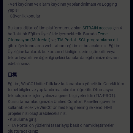
- Veri kaydının ve alarm kaydının yapılandırılması ve Logging
yapısı
- Güvenlik konuları
Bu kurs, dijital eğitim platformumuz olan
SITRAIN access
için 4
haftalık bir Eğitim Üyeliği de içermektedir. Burada
Temel
Otomasyon (Müfredat)
ve,
TIA Portal - SCL programlama dili
gibi diğer konularda web tabanlı eğitimler bulacaksınız. Eğitim
Üyeliğine katılarak bu kursun etkinliğini derinleştirebilir veya
tekrarlayabilir ve diğer ilgi çekici konularda eğitiminize devam
edebilirsiniz.
目標
Eğitim, WinCC Unified'ı ilk kez kullananlara yöneliktir. Gerekli tüm
temel bilgiler ve yapılandırma adımları öğretilir. Otomasyon
teknolojisine ilişkin yalnızca genel bilgi yeterlidir (TIA-PRO1).
Kursu tamamladığınızda Unified Comfort Panelleri güvenle
kullanabilecek ve WinCC Unified Engineering ile kendi HMI
projelerinizi oluşturabileceksiniz.
- Kuruluma giriş
- TIA Portal ön yüzlerini tasarlayıp basit dinamikleştirmeler
oluşturacaksınız