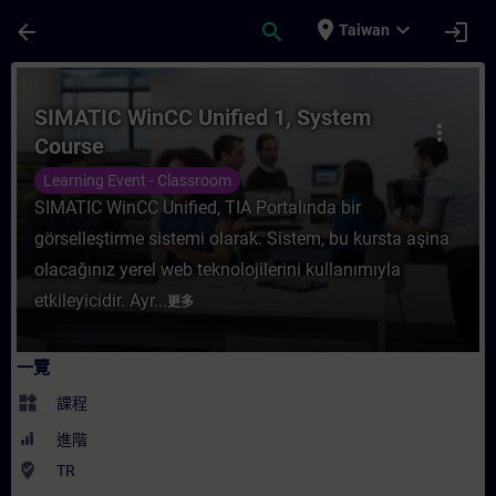
頁面已載入
跳至主要內容
place
expand_more
arrow_back
search
login
Taiwan
課程 - SIMATIC WinCC Unified 1, System
SIMATIC WinCC Unified 1, System
more_vert
Course
Learning Event - Classroom
SIMATIC WinCC Unified, TIA Portalında bir
görselleştirme sistemi olarak. Sistem, bu kursta aşina
olacağınız yerel web teknolojilerini kullanımıyla
etkileyicidir. Ayr...
更多
一覽
widgets
課程
進階
where_to_vote
TR