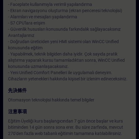
- Faceplate kullanımıyla verimli yapılandırma
- Ekran navigasyonu oluşturma (ekran penceresi teknolojisi)
- Alarmları ve mesajları yapılandırma
- S7 CPU'lara erişim
- Güvenlik hususları konusunda farkındalık sağlayacaksınız
Avantajlarınız
- Doğrudan üreticiden yeni HMI sistemi olan WinCC Unified
konusunda eğitim
- Yapabilmek, teknik bilgiden daha iyidir. Çok sayıda pratik
alıştırma yaparak kursu tamamladıktan sonra, WinCC Unified
konusunda uzmanlaşacaksınız.
- Yeni Unified Comfort Panelleri ile uygulamalı deneyim.
Cihazların yetenekleri hakkında kişisel bir izlenim edineceksiniz.
先決條件
Otomasyon teknolojisi hakkında temel bilgiler
注意事項
Eğitim Üyeliği kurs başlangıcından 7 gün önce başlar ve kurs
bitiminden 14 gün sonra sona erer. Bu süre zarfında, mevcut
270'den fazla web tabanlı eğitimin tamamına katılabilirsiniz.