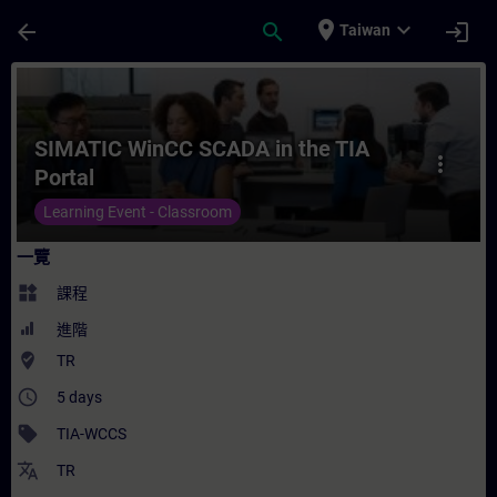
頁面已載入
跳至主要內容
place
expand_more
arrow_back
search
login
Taiwan
課程 - SIMATIC WinCC SCADA in the TIA 
SIMATIC WinCC SCADA in the TIA
more_vert
Portal
Learning Event - Classroom
一覽
widgets
課程
進階
where_to_vote
TR
access_time
5 days
sell
TIA-WCCS
translate
TR