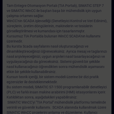
Tam Entegre Otomasyon Portalı (TIA Portalı), SIMATIC STEP 7
ve SIMATIC WinCC ile baştan başa bir mühendislik için uygun
çalışma ortamını sağlar.
WinCC'nin SCADA işlevselliği (Denetleyici Kontrol ve Veri Edinimi),
süreçlerin, üretim döngülerinin, makinelerin ve tesislerin
görselleştirilmesi ve kumandası için tasarlanmıştır.
Kursumuz TIA Portalda bulunan WinCC SCADA'nın kullanımı
üzerinedir.
Bu kursta Scada sayfalarını nasıl oluşturacağınızı ve
dinamikleştireceğinizi öğreneceksiniz. Ayrıca mesaj ve taglarınızı
nasıl arşivleyeceğinizi, uygun arşivleri nasıl tasarlayacağınızı ve
uygulayacağınızı da göreceksiniz. Sistemi güvenli bir şekilde
nasıl kullanacağınızı öğrendikten sonra mühendislik aşamasını
etkin bir şekilde kullanabilirsiniz.
Kursun teorik içeriği, bir sistem modeli üzerine bir dizi pratik
egzersizler ile desteklenmektedir.
Bu sistem modeli, SIMATIC S7-1500 programlanabilir denetleyici
(PLC) ve farklı insan makine arabirimi (HMI) istasyonlarını içerir.
Katıldıktan sonra, aşağıdakileri yapabilirsiniz:
SIMATIC WinCC'yi "TIA Portal" mühendislik platformu temelinde
verimli ve güvenilir kullanımı. SCADA alanında kullanılmak üzere
SIMATIC WinCC projelerini anlama ve düzenleme. Kullanıcı