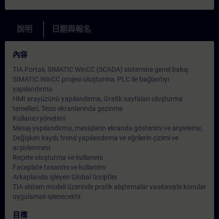
說明
日期與報名
內容
TIA Portalı, SIMATIC WinCC (SCADA) sistemine genel bakış
SIMATIC WinCC projesi oluşturma, PLC ile bağlantıyı
yapılandırma
HMI arayüzünü yapılandırma, Grafik sayfaları oluşturma
temelleri, Tesis ekranlarında gezinme
Kullanıcı yönetimi
Mesaj yapılandırma, mesajların ekranda gösterimi ve arşivleme,
Değişken kaydı, trend yapılandırma ve eğrilerin çizimi ve
arşivlenmesi
Reçete oluşturma ve kullanımı
Faceplate tasarımı ve kullanımı
Arkaplanda işleyen Global Scriptler
TIA sistem modeli üzerinde pratik alıştırmalar vasıtasıyla konular
uygulamalı işlenecektir.
目標