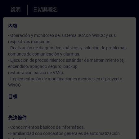
說明
日期與報名
內容
- Operación y monitoreo del sistema SCADA WinCC y sus
respectivas máquinas.
- Realización de diagnósticos básicos y solución de problemas
comunes de comunicación y alarmas.
- Ejecución de procedimientos estándar de mantenimiento (ej.
encendido/apagado seguro, backup,
restauración básica de VMs).
- Implementación de modificaciones menores en el proyecto
WinCC
目標
-
先決條件
- Conocimientos básicos de informática.
- Familiaridad con conceptos generales de automatización