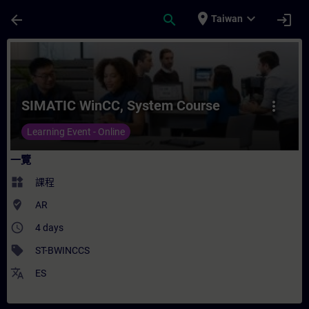
頁面已載入
跳至主要內容
place
expand_more
arrow_back
search
login
Taiwan
課程 - SIMATIC WinCC, System Course -
SIMATIC WinCC, System Course
more_vert
Learning Event - Online
一覽
widgets
課程
where_to_vote
AR
access_time
4 days
sell
ST-BWINCCS
translate
ES