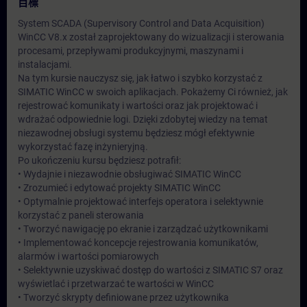
目標
System SCADA (Supervisory Control and Data Acquisition)
WinCC V8.x został zaprojektowany do wizualizacji i sterowania
procesami, przepływami produkcyjnymi, maszynami i
instalacjami.
Na tym kursie nauczysz się, jak łatwo i szybko korzystać z
SIMATIC WinCC w swoich aplikacjach. Pokażemy Ci również, jak
rejestrować komunikaty i wartości oraz jak projektować i
wdrażać odpowiednie logi. Dzięki zdobytej wiedzy na temat
niezawodnej obsługi systemu będziesz mógł efektywnie
wykorzystać fazę inżynieryjną.
Po ukończeniu kursu będziesz potrafił:
• Wydajnie i niezawodnie obsługiwać SIMATIC WinCC
• Zrozumieć i edytować projekty SIMATIC WinCC
• Optymalnie projektować interfejs operatora i selektywnie
korzystać z paneli sterowania
• Tworzyć nawigację po ekranie i zarządzać użytkownikami
• Implementować koncepcje rejestrowania komunikatów,
alarmów i wartości pomiarowych
• Selektywnie uzyskiwać dostęp do wartości z SIMATIC S7 oraz
wyświetlać i przetwarzać te wartości w WinCC
• Tworzyć skrypty definiowane przez użytkownika