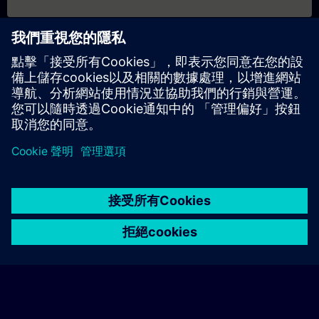
日期與報名
目前沒有可用活動
請將您的姓名加入課程候補名單，一旦有新的開課日期，我們將
通知您。
啟用通知服務
© Siemens AG 2026
home
group_work
explore
timeline
more_horiz
Corporate Information
Cookie Notice
使用條款& 隱私權政策
首頁
頻道
目錄
學習路徑
更多
聯絡