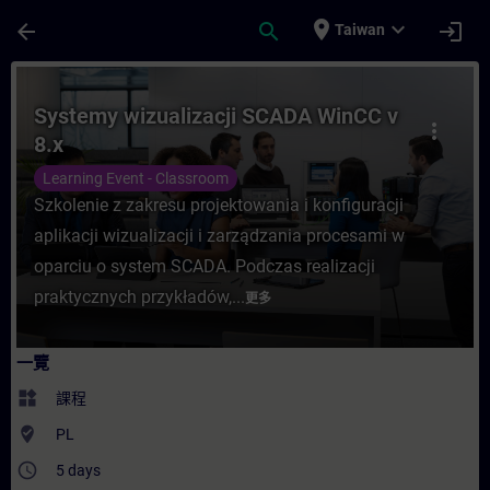
頁面已載入
跳至主要內容
place
expand_more
arrow_back
search
login
Taiwan
課程 - Systemy wizualizacji SCADA WinC
Systemy wizualizacji SCADA WinCC v
more_vert
8.x
Learning Event - Classroom
Szkolenie z zakresu projektowania i konfiguracji
aplikacji wizualizacji i zarządzania procesami w
oparciu o system SCADA. Podczas realizacji
praktycznych przykładów,...
更多
一覽
widgets
課程
where_to_vote
PL
access_time
5 days