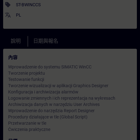
sell
ST-BWINCCS
translate
PL
說明
日期與報名
內容
Wprowadzenie do systemu SIMATIC WinCC
Tworzenie projektu
Testowanie funkcji
Tworzenie wizualizacji w aplikacji Graphics Designer
Konfiguracja i archiwizacja alarmów
Logowanie zmiennych i ich reprezentacja na wykresach
Archiwizacja danych w narzędziu User Archives
Wprowadzenie do narzędzia Report Designer
Procedury działające w tle (Global Script)
Przetwarzanie w tle
Ćwiczenia praktyczne