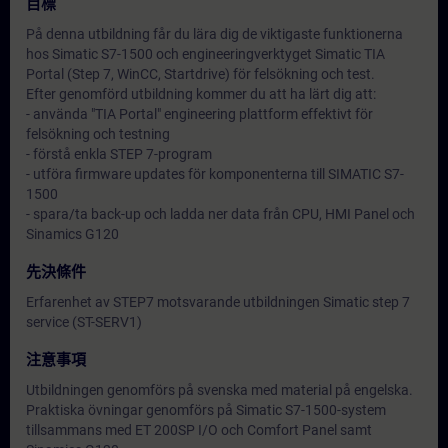
目標
På denna utbildning får du lära dig de viktigaste funktionerna
hos Simatic S7-1500 och engineeringverktyget Simatic TIA
Portal (Step 7, WinCC, Startdrive) för felsökning och test.
Efter genomförd utbildning kommer du att ha lärt dig att:
- använda "TIA Portal" engineering plattform effektivt för
felsökning och testning
- förstå enkla STEP 7-program
- utföra firmware updates för komponenterna till SIMATIC S7-
1500
- spara/ta back-up och ladda ner data från CPU, HMI Panel och
Sinamics G120
先決條件
Erfarenhet av STEP7 motsvarande utbildningen Simatic step 7
service (ST-SERV1)
注意事項
Utbildningen genomförs på svenska med material på engelska.
Praktiska övningar genomförs på Simatic S7-1500-system
tillsammans med ET 200SP I/O och Comfort Panel samt