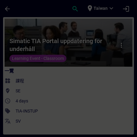
頁面已載入
跳至主要內容
place
expand_more
arrow_back
search
login
Taiwan
課程 - Simatic TIA Portal uppdatering fö
Simatic TIA Portal uppdatering för
more_vert
underhåll
Learning Event - Classroom
一覽
widgets
課程
where_to_vote
SE
access_time
4 days
sell
TIA-INSTUP
translate
SV