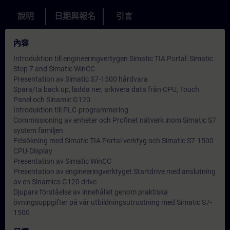
說明
日期與報名
引言
內容
Introduktion till engineeringvertygen Simatic TIA Portal: Simatic
Step 7 and Simatic WinCC
Presentation av Simatic S7-1500 hårdvara
Spara/ta back up, ladda ner, arkivera data från CPU, Touch
Panel och Sinamic G120
Introduktion till PLC-programmering
Commissioning av enheter och Profinet nätverk inom Simatic S7
system familjen
Felsökning med Simatic TIA Portal verktyg och Simatic S7-1500
CPU-Display
Presentation av Simatic WinCC
Presentation av engineeringverktyget Startdrive med anslutning
av en Sinamics G120 drive
Djupare förståelse av innehållet genom praktiska
övningsuppgifter på vår utbildningsutrustning med Simatic S7-
1500