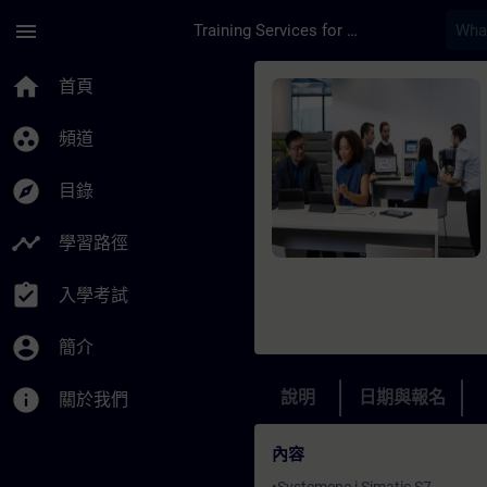
頁面已載入
跳至主要內容
menu
Training Services for Digital Industries
課程 - SIMATIC TIA P
home
首頁
group_work
頻道
explore
目錄
timeline
學習路徑
assignment_turned_in
入學考試
account_circle
簡介
info
說明
日期與報名
關於我們
內容