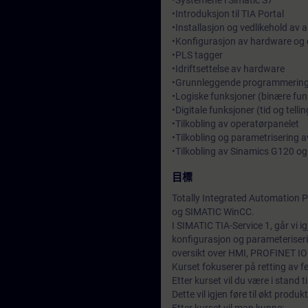
•Systemene i Simatic S7
•Introduksjon til TIA Portal
•Installasjon og vedlikehold av
•Konfigurasjon av hardware og 
•PLS tagger
•Idriftsettelse av hardware
•Grunnleggende programmerin
•Logiske funksjoner (binære fun
•Digitale funksjoner (tid og telli
•Tilkobling av operatørpanelet
•Tilkobling og parametrisering av
•Tilkobling av Sinamics G120 og 
目標
Totally Integrated Automation P
og SIMATIC WinCC.
I SIMATIC TIA-Service 1, går vi 
konfigurasjon og parameterise
oversikt over HMI, PROFINET IO o
Kurset fokuserer på retting av f
Etter kurset vil du være i stand ti
Dette vil igjen føre til økt produ