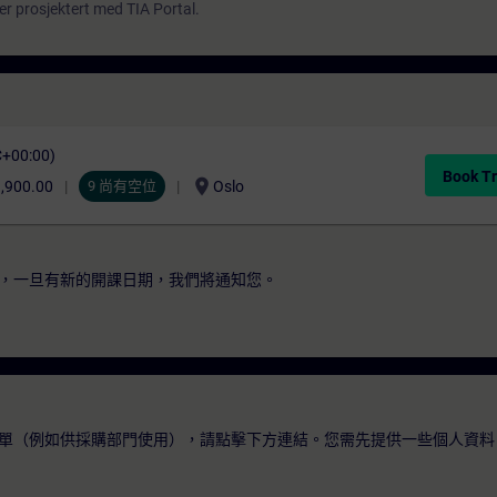
r prosjektert med TIA Portal.
C+00:00)
Book Tr
location_on
,900.00
9 尚有空位
Oslo
，一旦有新的開課日期，我們將通知您。
單（例如供採購部門使用），請點擊下方連結。您需先提供一些個人資料