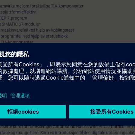
samvirke mellom forskjellige TIA-komponenter
gsplattform effektivt
 STEP 7.program
re SIMATIC S7-moduler
 maskinvarefeil ved hjelp av koblingstest
 programfeil ved hjelp av statusblokk
av TIA-komponenter
du prøve den digitale opplæringsplattformen SITRAIN access uten ekstra 
ttbaserte kurs 7 dager før kursstart, og prøveperioden avsluttes deretter
Mer informasjon om
baserte kurs for for eksempel Automation Basics with PLCs (Curriculum)
erface og mange flere. Som en introduksjon til den digitale utdanningspla