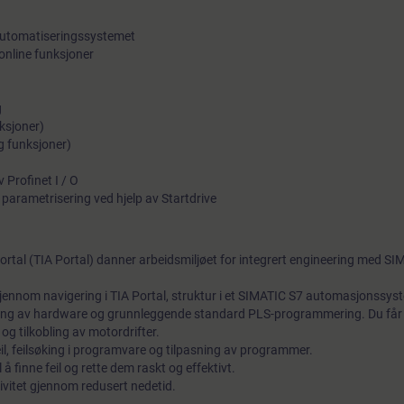
 automatiseringssystemet
online funksjoner
g
ksjoner)
ng funksjoner)
 Profinet I / O
parametrisering ved hjelp av Startdrive
ortal (TIA Portal) danner arbeidsmiljøet for integrert engineering med S
igjennom navigering i TIA Portal, struktur i et SIMATIC S7 automasjonssys
ring av hardware og grunnleggende standard PLS-programmering. Du får
g tilkobling av motordrifter.
eil, feilsøking i programvare og tilpasning av programmer.
l å finne feil og rette dem raskt og effektivt.
ktivitet gjennom redusert nedetid.