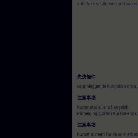
anbefaler vi følgende nettbasert
先決條件
Grunnleggende kunnskap om au
注意事項
Kursmateriell er på engelsk.
Påmelding gjøres i Kurskalender 
注意事項
Kurset er ment for de som arbeid