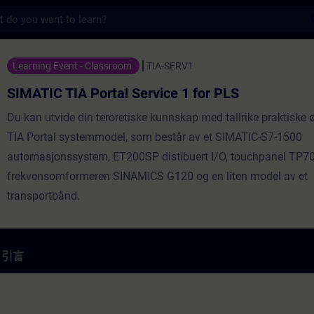
s
ortal Service 1 for PLS - 培訓 - 培訓 - 專
Learning Event - Classroom
TIA-SERV1
SIMATIC TIA Portal Service 1 for PLS
Du kan utvide din teroretiske kunnskap med tallrike praktiske 
TIA Portal systemmodel, som består av et SIMATIC-S7-1500
automasjonssystem, ET200SP distibuert I/O, touchpanel TP70
frekvensomformeren SINAMICS G120 og en liten model av et
transportbånd.
引言