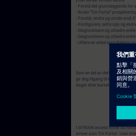
Etter kurset vil man kunne:
- Forstå det grunnleggende for 
- Bruke "TIA Portal" prosjekterin
- Forstår, endre og utvide små
- Konfigurere, sette opp og end
- Diagnostisere og utbedre enkle
- Diagnostisere og utbedre enkle
- Utføre en enkel igangkjøring 
Som en del av dette kurset får 
gir deg tilgang til en mengde ne
dager etter kursets slutt.
I SITRAIN access finner du nett
emner som TIA Portal - User int