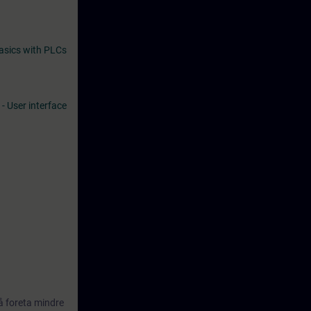
asics with PLCs
 - User interface
 å foreta mindre