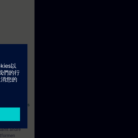
kostnad. Dette
 automatisk 14
 SITRAIN access
 samt andre
ttformen