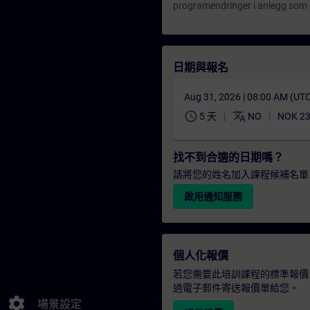
programendringer i anlegg som e
日期與報名
Aug 31, 2026 | 08:00 AM (UT
schedule
translate
5 天
NO
NOK 23
找不到合適的日期嗎？
請將您的姓名加入課程候補名單
啟用通知服務
個人化報價
若您需要此培訓課程的標準報價
過電子郵件寄送報價單給您。
settings
場景設定