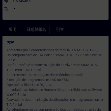
sell
TIA-MICRO1
translate
PT
說明
日期與報名
引言
內容
Apresentação e características da família SIMATIC S7-1200;
Os componentes do TIA Portal: SIMATIC STEP 7 Basic e WinCC
Basic;
Configuração e parametrização do hardware do SIMATIC S7-
1200 com o TIA Portal;
Endereçamento e cablagem dos módulos de sinal;
Execução de programas em LAD ou FBD;
Operações Binárias e Digitais;
Introdução ao Interface Homem-Máquina (HMI) e ao software
WinCC Basic;
Gravação e documentação de alterações em programas com o
TIA Portal;
Aprofundamento da compreensão dos conteúdos, através da