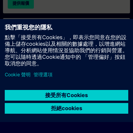
提供報價
專屬培訓諮詢
若您需要針對專屬培訓課程（無論是現場、線上或於我們的
SITRAIN 培訓中心舉辦）索取報價，請填寫下方的諮詢表單。此
類請求適合較大規模的團體（6 人以上）。提供您的聯絡資料及
培訓需求後，我們將向您發送報價單。
索取專屬報價
© Siemens AG 2026
home
group_work
explore
timeline
more_horiz
Corporate Information
Cookie Notice
使用條款& 隱私權政策
首頁
頻道
目錄
學習路徑
更多
聯絡