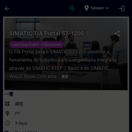
頁面已載入
跳至主要內容
place
expand_more
arrow_back
search
login
Taiwan
課程 - SIMATIC TIA Portal S7-1200 1 - 
SIMATIC TIA Portal S7-1200 1
share
Learning Event - Classroom
O TIA Portal para o SIMATIC S7-1200 constitui a
ferramenta de trabalho para a engenharia integrada
através do SIMATIC STEP 7 Basic e do SIMATIC
WinCC Basic.Com esta ...
更多
一覽
widgets
課程
where_to_vote
PT
access_time
3 days