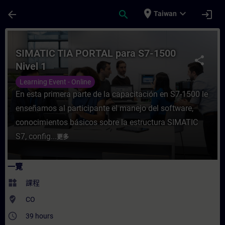
頁面已載入
跳至主要內容
place
expand_more
arrow_back
search
login
Taiwan
課程 - SIMATIC TIA PORTAL para S7-1500
SIMATIC TIA PORTAL para S7-1500
share
Nivel 1
Learning Event - Online
En esta primera parte de la capacitación en S7-1500 le
enseñamos al participante el manejo del software,
conocimientos básicos sobre la estructura SIMATIC
S7, config...
更多
一覽
widgets
課程
where_to_vote
CO
access_time
39 hours