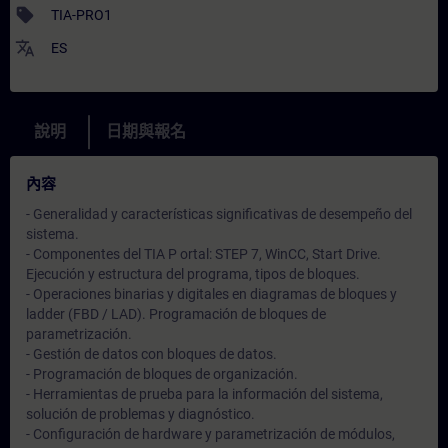
sell
TIA-PRO1
translate
ES
說明
日期與報名
內容
- Generalidad y características significativas de desempeño del
sistema.
- Componentes del TIA P ortal: STEP 7, WinCC, Start Drive.
Ejecución y estructura del programa, tipos de bloques.
- Operaciones binarias y digitales en diagramas de bloques y
ladder (FBD / LAD). Programación de bloques de
parametrización.
- Gestión de datos con bloques de datos.
- Programación de bloques de organización.
- Herramientas de prueba para la información del sistema,
solución de problemas y diagnóstico.
- Configuración de hardware y parametrización de módulos,