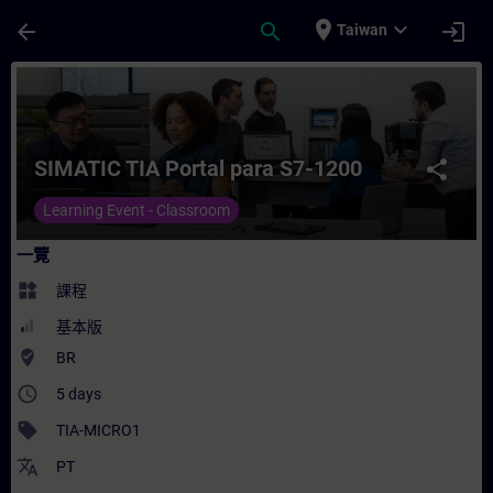
頁面已載入
跳至主要內容
place
expand_more
arrow_back
search
login
Taiwan
課程 - SIMATIC TIA Portal para S7-1200
SIMATIC TIA Portal para S7-1200
share
Learning Event - Classroom
一覽
widgets
課程
基本版
where_to_vote
BR
access_time
5 days
sell
TIA-MICRO1
translate
PT