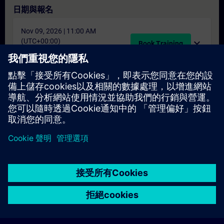
日期與報名
Nov 09, 2026 | 11:00 AM
(UTC+00:00)
expand_more
Book Training
schedule
translate
5 天
PT
找不到合適的日期嗎？
請將您的姓名加入課程候補名單，一旦有新的開課日期，我們將
通知您。
啟用通知服務
© Siemens AG 2026
home
group_work
explore
timeline
more_horiz
Corporate Information
Cookie Notice
使用條款& 隱私權政策
首頁
頻道
目錄
學習路徑
更多
聯絡