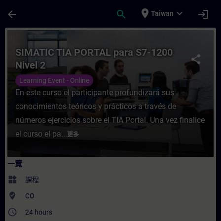
頁面已載入
跳至主要內容
place
expand_more
arrow_back
search
login
Taiwan
課程 - SIMATIC TIA PORTAL para S7-1200
SIMATIC TIA PORTAL para S7-1200
share
Nivel 2
Learning Event - Online
En este curso el participante profundizará sus
conocimientos teóricos y prácticos a través de
números ejercicios sobre el TIA Portal. Una vez finalice
el curso el pa...
更多
一覽
widgets
課程
where_to_vote
CO
access_time
24 hours