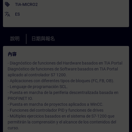
sell
TIA-MICRO2
translate
ES
說明
日期與報名
內容
- Diagnóstico de funciones del Hardware basados en TIA Portal
Diagnóstico de funciones de Software basados en TIA Portal
aplicado al controlador S7 1200.
- Aplicaciones con diferentes tipos de bloques (FC, FB, OB).
- Lenguaje de programación SCL.
- Puesta en marcha de la periferia descentralizada basada en
PROFINET IO.
- Puesta en marcha de proyectos aplicados a WinCC.
- Funciones del controlador PID y funciones de drives
- Múltiples ejercicios basados en el sistema de S7-1200 que
permitirán la comprensión y el alcance de los contenidos del
curso.