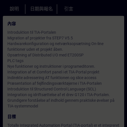
說明
日期與報名
引言
內容
Introduktion til TIA-Portalen
Migration af projekter fra STEP7 V5.5
Hardwarekonfiguration og netværksopsætning On-line
funktioner uden et projekt åben.
Opsætning af Distributed I/O med ET200SP
PLC tags
Nye funktioner og instruktioner i programeditoren.
Integration af et Comfort panel i et TIA-Portal projekt
Indirekte adressering AT funktionen og slice access
Præsentation af fejlfindingsværktøjerne i TIA-Portalen
Introduktion til Structured Control Language (SCL)
Integration og idriftsættelse af et drev G120 i TIA-Portalen.
Grundigere forståelse af indhold gennem praktiske øvelser på
TIA-systemmodel
目標
Totally Integrated Automation Portal (TIA-portal) er et integreret