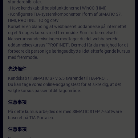
standardbibliotek
- Have kendskab til basisfunktionerne i WinCC (HMI)
- Konfigurere TIA-systemkomponenter i form af SIMATIC S7,
HMI, PROFINET IO og drev
Kurset er en blanding af webbaseret uddannelse på internettet
og et 5-dages kursus med fremmøde. Som forberedelse til
klasserumsundervisningen modtager du det webbaserede
uddannelseskursus "PROFINET". Dermed får du mulighed for at
forbedre dit personlige læringsudbytte i det efterfølgende kursus
med fremmøde.
先決條件
Kendskab til SIMATIC S7 v 5.5 svarende til TIA-PRO1.
Du kan tage vores online-adgangstest for at sikre dig, at det
valgte kursus passer til dit fagområde.
注意事項
På dette kursus arbejdes der med SIMATIC STEP 7-software
baseret på TIA Portalen.
注意事項