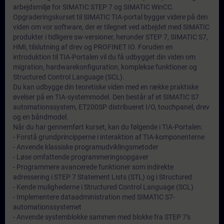
arbejdsmiljø for SIMATIC STEP 7 og SIMATIC WinCC.
Opgraderingskurset til SIMATIC TIA-portal bygger videre på den
viden om vor software, der er tilegnet ved atbejdet med SIMATIC
produkter i tidligere sw-versioner, herunder STEP 7, SIMATIC S7,
HMI, tilslutning af drev og PROFINET IO. Foruden en
introduktion til TIA-Portalen vil du få udbygget din viden om
migration, hardwarekonfiguration, komplekse funktioner og
Structured Control Language (SCL).
Du kan udbygge din teoretiske viden med en række praktiske
øvelser på en TIA-systemmodel. Den består af et SIMATIC S7
automationssystem, ET200SP distribueret I/O, touchpanel, drev
og en båndmodel.
Når du har gennemført kurset, kan du følgende i TIA-Portalen:
- Forstå grundprincipperne i interaktion af TIA-komponenterne
- Anvende klassiske programudviklingsmetoder
- Løse omfattende programmeringsopgaver
- Programmere avancerede funktioner som indirekte
adressering i STEP 7 Statement Lists (STL) og i Structured
- Kende mulighederne i Structured Control Language (SCL)
- Implementere dataadministration med SIMATIC S7-
automationssystemet
- Anvende systemblokke sammen med blokke fra STEP 7's