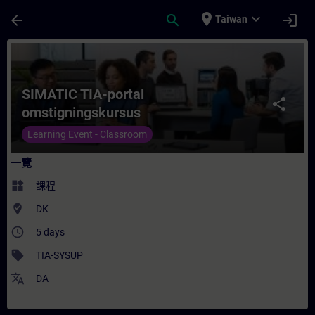
頁面已載入
跳至主要內容
place
expand_more
arrow_back
search
login
Taiwan
課程 - SIMATIC TIA-portal omstigningsk
SIMATIC TIA-portal
share
omstigningskursus
Learning Event - Classroom
一覽
widgets
課程
where_to_vote
DK
access_time
5 days
sell
TIA-SYSUP
translate
DA