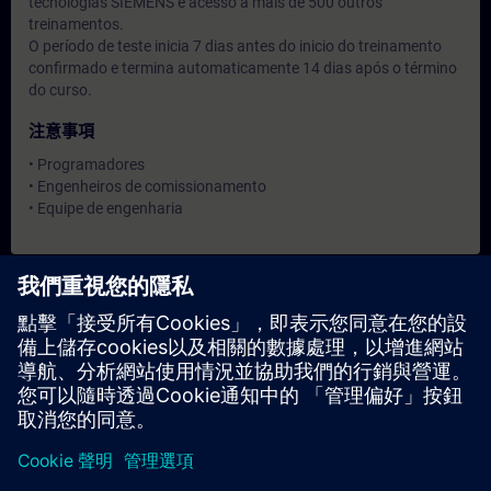
tecnologias SIEMENS e acesso a mais de 500 outros
treinamentos.
O período de teste inicia 7 dias antes do inicio do treinamento
confirmado e termina automaticamente 14 dias após o término
do curso.
注意事項
• Programadores
• Engenheiros de comissionamento
• Equipe de engenharia
日期與報名
目前沒有可用活動
請將您的姓名加入課程候補名單，一旦有新的開課日期，我們將
通知您。
啟用通知服務