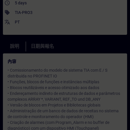
access_time
5 days
sell
TIA-PRO3
translate
PT
說明
日期與報名
內容
• Comissionamento do modelo de sistema TIA com E / S
distribuída no PROFINET IO
• Funções, blocos de funções e instâncias múltiplas
• Blocos reutilizáveis e acesso otimizado aos dados
• Endereçamento indireto de estruturas de dados e parâmetros
complexos ARRAY *, VARIANT, REF_TO und DB_ANY
• Versão de blocos em Projetos e Bibliotecas globais
• Administração de um banco de dados de receitas no sistema
de controle e monitoramento do operador (HMI)
• Criação de alarmes (com Program_Alarm e no buffer de
diagnóstico) com um dispositivo HMI (Touchpanel)