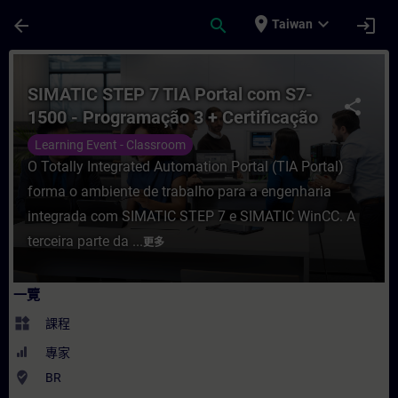
頁面已載入
跳至主要內容
place
expand_more
arrow_back
search
login
Taiwan
課程 - SIMATIC STEP 7 TIA Portal com S7-
SIMATIC STEP 7 TIA Portal com S7-
share
1500 - Programação 3 + Certificação
para Programadores no TIA Portal
Learning Event - Classroom
(CPT-FAP)
O Totally Integrated Automation Portal (TIA Portal)
forma o ambiente de trabalho para a engenharia
integrada com SIMATIC STEP 7 e SIMATIC WinCC. A
terceira parte da ...
更多
一覽
widgets
課程
專家
where_to_vote
BR