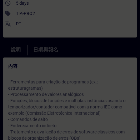
access_time
5 days
sell
TIA-PRO2
translate
PT
說明
日期與報名
內容
- Ferramentas para criação de programas (ex.:
estruturagramas)
- Processamento de valores analógicos
- Funções, blocos de funções e múltiplas instâncias usando o
temporizador/contador compatível com a norma IEC como
exemplo (Comissão Eletrotécnica Internacional)
- Comandos de salto
- Endereçamento indireto
- Tratamento e avaliação de erros de software clássicos com
blocos de organização de erros (OBs)