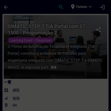
頁面已載入
跳至主要內容
place
expand_more
arrow_back
search
login
Taiwan
課程 - SIMATIC STEP 7 TIA Portal com S
SIMATIC STEP 7 TIA Portal com S7-
share
1500 - Programação 2
Learning Event - Classroom
O Portal de Automação Totalmente Integrada (TIA
Portal) constitui o ambiente de trabalho para
engenharia integrada com SIMATIC STEP 7 e SIMATIC
WinCC. A segunda part...
更多
一覽
widgets
課程
進階
where_to_vote
BR