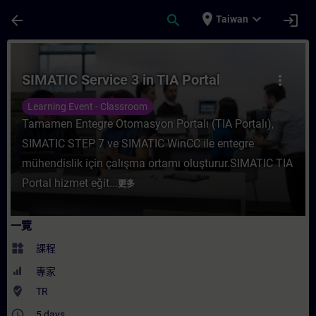
頁面已載入
跳至主要內容
place
expand_more
arrow_back
search
login
Taiwan
課程 - SIMATIC Service 3 in TIA Portal 
SIMATIC Service 3 in TIA Portal
more_vert
Learning Event - Classroom
Tamamen Entegre Otomasyon Portalı (TIA Portalı),
SIMATIC STEP 7 ve SIMATIC WinCC ile entegre
mühendislik için çalışma ortamı oluşturur.SIMATIC TIA
Portal hizmet eğit...
更多
一覽
widgets
課程
專家
where_to_vote
TR
access_time
5 days