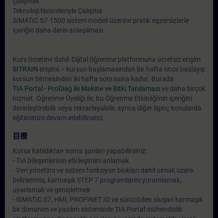
çalışmak.
Teknoloji Nesneleriyle Çalışma
SIMATIC S7-1500 sistem modeli üzerine pratik egzersizlerle
içeriğin daha derin anlaşılması
Kurs ücretine dahil: Dijital öğrenme platformuna ücretsiz erişim
SITRAIN
erişimi – kursun başlamasından bir hafta önce başlayıp
kursun bitmesinden iki hafta sonrasına kadar. Burada
TIA Portal - ProDiag ile Makine ve Bitki Tanılaması
ve daha birçok
hizmet. Öğrenme Üyeliği ile, bu Öğrenme Etkinliği'nin içeriğini
derinleştirebilir veya tekrarlayabilir, ayrıca diğer ilginç konularda
eğitiminize devam edebilirsiniz.
目標
Kursa katıldıktan sonra şunları yapabilirsiniz:
- TIA bileşenlerinin etkileşimini anlamak
- Veri yönetimi ve sistem fonksiyon blokları dahil olmak üzere
belirlenmiş, karmaşık STEP 7 programlarını yorumlamak,
uyarlamak ve genişletmek
- SIMATIC S7, HMI, PROFINET IO ve sürücüden oluşan karmaşık
bir donanım ve yazılım sisteminde TIA Portal mühendislik