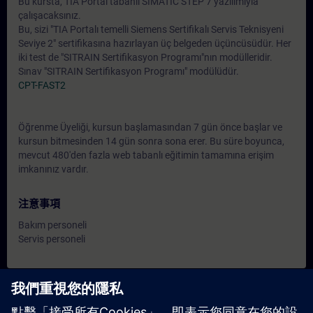
Bu kursta, TIA Portal tabanlı SIMATIC STEP 7 yazılımıyla
çalışacaksınız.
Bu, sizi "TIA Portalı temelli Siemens Sertifikalı Servis Teknisyeni
Seviye 2" sertifikasına hazırlayan üç belgeden üçüncüsüdür. Her
iki test de "SITRAIN Sertifikasyon Programı"nın modülleridir.
Sınav "SITRAIN Sertifikasyon Programı" modülüdür.
CPT-FAST2
Öğrenme Üyeliği, kursun başlamasından 7 gün önce başlar ve
kursun bitmesinden 14 gün sonra sona erer. Bu süre boyunca,
mevcut 480'den fazla web tabanlı eğitimin tamamına erişim
imkanınız vardır.
注意事項
Bakım personeli
Servis personeli
日期與報名