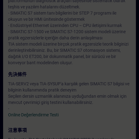
platformunun diagnostik araçları sayesinde sistematik olarak
teşhis ve yazılım hatalarını düzeltmek.
- SIMATIC S7 sistem tanı bilgilerini bir STEP 7 programı ile
okuyun ve bir HMI ünitesinde göstermek
- Endüstriyel Ethernet üzerinden CPU – CPU iletişimi kurmak
- SIMATIC S7-1500 ve SIMATIC S7-1200 sistem modeli üzerine
pratik egzersizlerle içeriğin daha derin anlaşılması
TIA sistem modeli üzerine birçok pratik egzersizle teorik bilginizi
derinleştirebilirsiniz. Bu, bir SIMATIC S7 otomasyon sistemi,
dağıtık I/O ET200, bir dokunmatik panel, bir sürücü ve bir
konveyor bant modelinden oluşur.
先決條件
TIA-SERV2 veya TIA-SYSUP'a karşılık gelen SIMATIC S7 bilgisi ve
bilginin kullanımında pratik deneyim
Seçilen dersin uzmanlık alanınıza uyduğundan emin olmak için
mevcut çevrimiçi giriş testini kullanabilirsiniz.
-
Online Değerlendirme Testi
注意事項