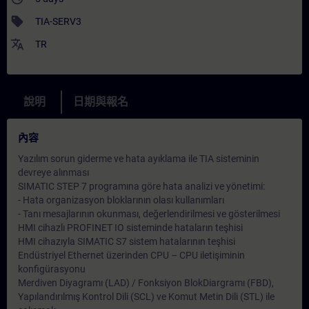
sell
TIA-SERV3
translate
TR
說明
日期與報名
內容
Yazılım sorun giderme ve hata ayıklama ile TIA sisteminin
devreye alınması
SIMATIC STEP 7 programına göre hata analizi ve yönetimi:
- Hata organizasyon bloklarının olası kullanımları
- Tanı mesajlarının okunması, değerlendirilmesi ve gösterilmesi
HMI cihazlı PROFINET IO sisteminde hataların teşhisi
HMI cihazıyla SIMATIC S7 sistem hatalarının teşhisi
Endüstriyel Ethernet üzerinden CPU – CPU iletişiminin
konfigürasyonu
Merdiven Diyagramı (LAD) / Fonksiyon BlokDiargramı (FBD),
Yapılandırılmış Kontrol Dili (SCL) ve Komut Metin Dili (STL) ile