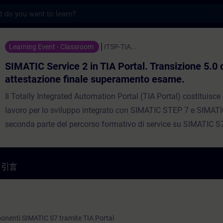
s
ce 2 in TIA Portal. Transizione 5.0 con
Learning Event - Classroom
IT5P-TIA...
SIMATIC Service 2 in TIA Portal. Transizione 5.0 
attestazione finale superamento esame.
Il Totally Integrated Automation Portal (TIA Portal) costituisce
lavoro per lo sviluppo integrato con SIMATIC STEP 7 e SIMAT
seconda parte del percorso formativo di service su SIMATIC S
basa sulle conoscenze del TIA Portal acquisite nel corso SIM
Service 1, che comprende SIMATIC STEP 7, SIMATIC HMI, coll
azionamenti SINAMICS e PROFINET IO. Amplierai le tue compe
引言
risoluzione dei problemi e sulla correzione degli errori utilizzan
strumenti di diagnostica di TIA Portal sia durante la fase di m
servizio che in quella produttiva. Imparerai a visualizzare gli a
onenti SIMATIC S7 tramite TIA Portal
sistema di controllo e monitoraggio dell'operatore e a conoscer