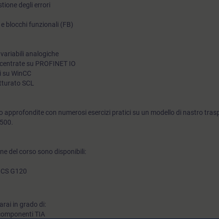
tione degli errori
di test incluse per il controllo dei programmi in SCL (linguaggio
C) e blocchi funzionali (FB)
strutturato), ad implementare un controllo sequenziale in SIM
GRAPH e integrare l'elaborazione del valore analogico. Potrai 
il tuo impianto alle nuove esigenze e ridurre i tempi di fermo m
 variabili analogiche
 decentrate su PROFINET IO
corso prevede il sostenimento di una prova finale che si inten
mi su WinCC
raggiungimento di minimo 8 punti su 10.Solo in tal caso sarà r
utturato SCL
l’attestazione di superamento con il risultato finale.
 approfondite con numerosi esercizi pratici su un modello di nastro tras
1500.
e del corso sono disponibili:
MICS G120
rai in grado di:
 componenti TIA