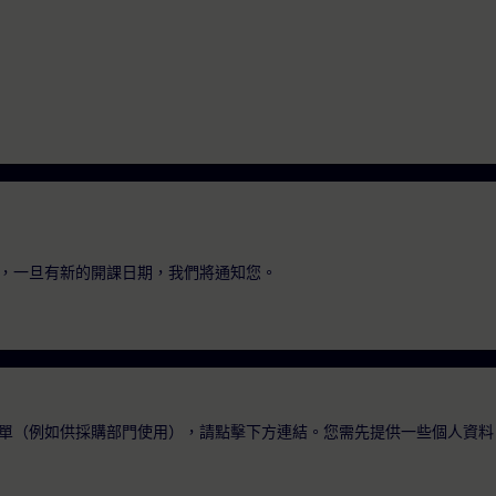
，一旦有新的開課日期，我們將通知您。
單（例如供採購部門使用），請點擊下方連結。您需先提供一些個人資料