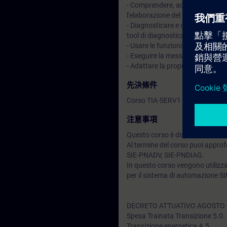
- Comprendere, adattare ed espa
l'elaborazione del valore analog
- Diagnosticare e correggere si
tool di diagnostica integrati in T
- Usare le funzioni di test nel li
- Eseguire la messa in servizio 
- Adattare la propria configura
先決條件
Corso TIA-SERV1 o equivalenti 
注意事項
Questo corso è disponibile anc
Al termine del corso puoi approfo
SIE-PNADV, SIE-PNDIAG.
In questo corso vengono utilizz
per il sistema di automazione S
DECRETO ATTUATIVO AGOSTO 
Spesa Trainata Transizione 5.0.
Transizione energetica A.5