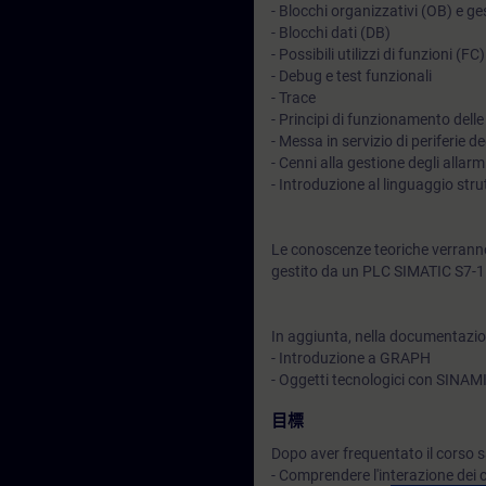
- Blocchi organizzativi (OB) e ges
- Blocchi dati (DB)
- Possibili utilizzi di funzioni (F
- Debug e test funzionali
- Trace
- Principi di funzionamento delle
- Messa in servizio di periferie
- Cenni alla gestione degli allar
- Introduzione al linguaggio str
Le conoscenze teoriche verranno
gestito da un PLC SIMATIC S7-
In aggiunta, nella documentazion
- Introduzione a GRAPH
- Oggetti tecnologici con SINA
目標
Dopo aver frequentato il corso sa
- Comprendere l'interazione dei