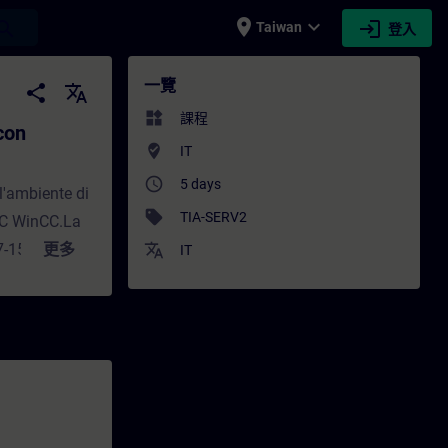
place
expand_more
login
earch
Taiwan
登入
 attestazione finale superamento esame.
一覽
share
translate
widgets
課程
con
where_to_vote
IT
access_time
5 days
 l'ambiente di
sell
TIA-SERV2
IC WinCC.La
7-1500 si
更多
translate
IT
ATIC S7-1500
egamento di
tenze sulla
do gli
essa in
llarmi su un
e le funzioni