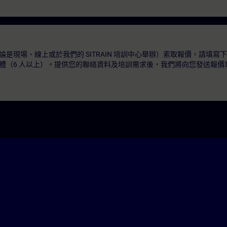
是現場、線上或於我們的 SITRAIN 培訓中心舉辦）索取報價，請填寫
體（6 人以上）。提供您的聯絡資料及培訓需求後，我們將向您發送報價