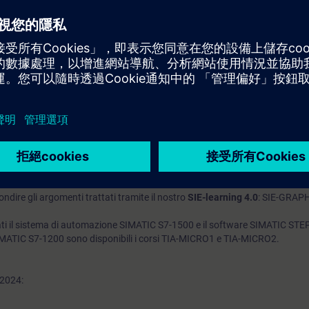
ndere programmi STEP 7 (TIA Portal) esistenti, comprese le sequenze di 
ico
stematicamente errori hardware e software nel sistema di automazione SI
IA Portal
nguaggio di controllo strutturato (SCL)
specifica dei componenti TIA
zione SIMATIC WinCC alle nuove esigenze mediante piccole modifiche o a
conoscenze base dei sistemi di automazione.
he come corso serale: TIA-SERV2/S.
ndire gli argomenti trattati tramite il nostro
SIE-learning 4.0
: SIE-GRAP
ati il sistema di automazione SIMATIC S7-1500 e il software SIMATIC STEP 
IMATIC S7-1200 sono disponibili i corsi TIA-MICRO1 e TIA-MICRO2.
2024: