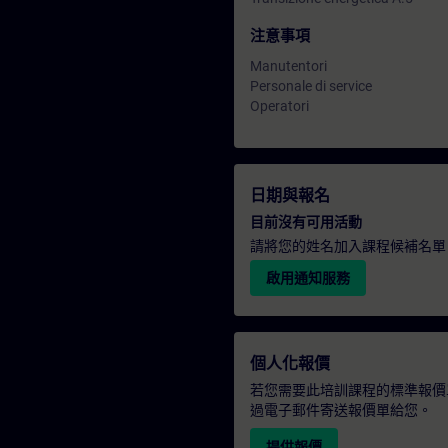
注意事項
Manutentori
Personale di service
Operatori
日期與報名
目前沒有可用活動
請將您的姓名加入課程候補名單
啟用通知服務
個人化報價
若您需要此培訓課程的標準報價
過電子郵件寄送報價單給您。
提供報價