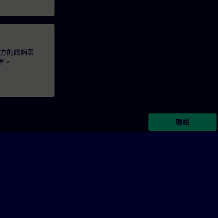
下方的諮詢表
單。
聯絡