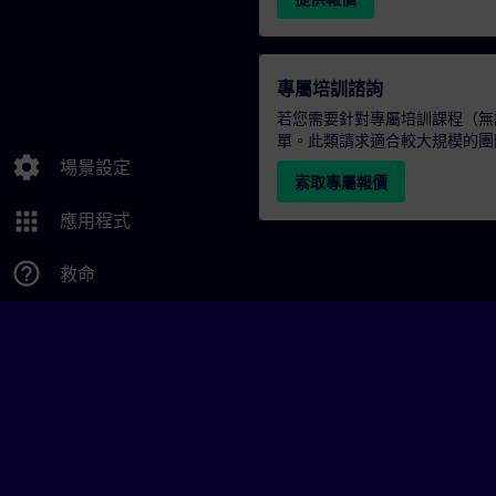
專屬培訓諮詢
若您需要針對專屬培訓課程（無論
單。此類請求適合較大規模的團
settings
場景設定
索取專屬報價
apps
應用程式
help_outline
救命