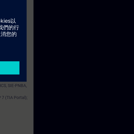
passi e
MATIC S7 con i
mpliamenti
HCS, SIE-PNBA,
7 (TIA Portal);