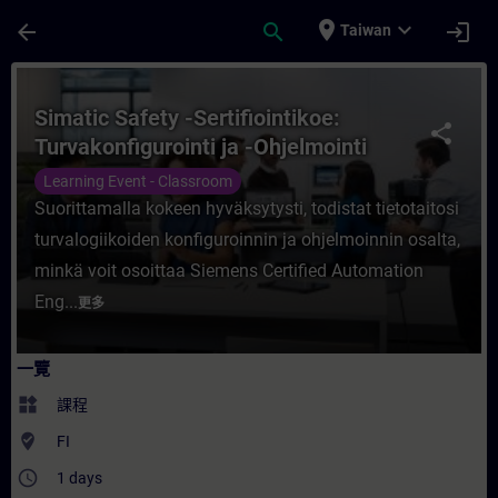
頁面已載入
跳至主要內容
place
expand_more
arrow_back
search
login
Taiwan
課程 - Simatic Safety -Sertifiointikoe: Tu
Simatic Safety -Sertifiointikoe:
share
Turvakonfigurointi ja -Ohjelmointi
Learning Event - Classroom
Suorittamalla kokeen hyväksytysti, todistat tietotaitosi
turvalogiikoiden konfiguroinnin ja ohjelmoinnin osalta,
minkä voit osoittaa Siemens Certified Automation
Eng...
更多
一覽
widgets
課程
where_to_vote
FI
access_time
1 days