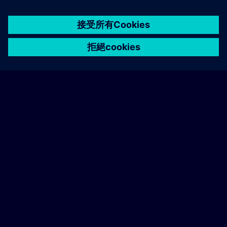
Nov 27, 2026 | 07:00 AM
(UTC+00:00)
expand_more
Book Training
schedule
translate
0.37 天
FI
home
group_work
explore
timeline
more_horiz
Mar 25, 2027 | 07:00 AM
首頁
頻道
目錄
學習路徑
更多
(UTC+00:00)
expand_more
Book Training
schedule
translate
0.37 天
FI
Sep 17, 2027 | 06:00 AM
(UTC+00:00)
expand_more
Book Training
schedule
translate
0.37 天
FI
找不到合適的日期嗎？
請將您的姓名加入課程候補名單，一旦有新的開課日期，我們將
通知您。
啟用通知服務