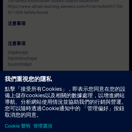
TIA-Safety koulutuksen sisällön sujuva osaaminen
https://www.sitrain-learning.siemens.com/FI/en/rw84957/TIA-
S7-1500-Safety-kurssi
注意事項
-
注意事項
Ohjelmoijat
Käyttöönottajat
Suunnittelijat
日期與報名
Sep 11, 2026 | 06:00 AM
(UTC+00:00)
expand_more
Book Training
schedule
translate
0.37 天
FI