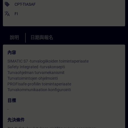
sell
CPT-TIASAF
translate
FI
說明
日期與報名
內容
SIMATIC S7 -turvalogiikoiden toimintaperiaate
Safety Integrated -turvakonsepti
Turvaohjelman turvamekanismit
Turvatoimintojen ohjelmointi
PROFIsafe-profiilin toimintaperiaate
Turvakommunikaation konfigurointi
目標
-
先決條件