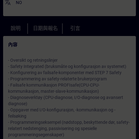
translate
NO
說明
日期與報名
引言
內容
- Oversikt og retningslinjer
- Safety Integrated (bruksmåte og konfigurasjon av systemet)
- Konfigurering av failsafe-komponenter med STEP 7 Safety
- Programmering av safety-relaterte brukerprogram
- Failsafe kommunikasjon PROFIsafe(CPU-CPU-
kommunikasjon, master-slave-kommunikasjon)
- Diagnoseverktøy (CPU-diagnose, I/O-diagnose og avansert
diagnose)
- Oppgaver med I/O-konfigurasjon, -kommunikasjon og -
feilsøking
- Programmeringseksempel (nødstopp, beskyttende dør, safety-
relatert nedstenging, passivisering og spesielle
programmeringsegenskaper)