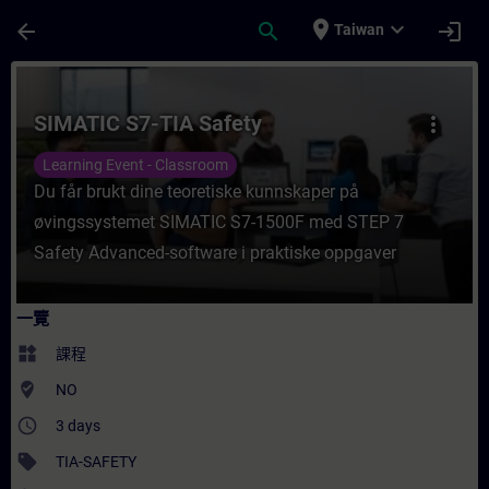
頁面已載入
跳至主要內容
place
expand_more
arrow_back
search
login
Taiwan
課程 - SIMATIC S7-TIA Safety - 培訓 - 培
SIMATIC S7-TIA Safety
more_vert
Learning Event - Classroom
Du får brukt dine teoretiske kunnskaper på
øvingssystemet SIMATIC S7-1500F med STEP 7
Safety Advanced-software i praktiske oppgaver
一覽
widgets
課程
where_to_vote
NO
access_time
3 days
sell
TIA-SAFETY