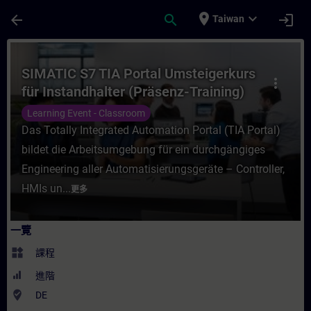
頁面已載入
跳至主要內容
place
expand_more
arrow_back
search
login
Taiwan
課程 - SIMATIC S7 TIA Portal Umsteigerku
SIMATIC S7 TIA Portal Umsteigerkurs
more_vert
für Instandhalter (Präsenz-Training)
Learning Event - Classroom
Das Totally Integrated Automation Portal (TIA Portal)
bildet die Arbeitsumgebung für ein durchgängiges
Engineering aller Automatisierungsgeräte – Controller,
HMIs un...
更多
一覽
widgets
課程
進階
where_to_vote
DE