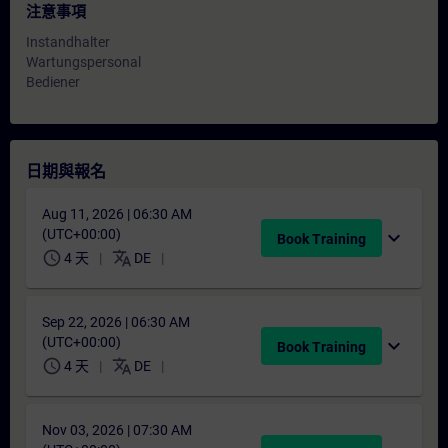
注意事項
Instandhalter
Wartungspersonal
Bediener
日期與報名
Aug 11, 2026 | 06:30 AM
(UTC+00:00)
expand_more
Book Training
schedule
translate
4 天
DE
Sep 22, 2026 | 06:30 AM
(UTC+00:00)
expand_more
Book Training
schedule
translate
4 天
DE
Nov 03, 2026 | 07:30 AM