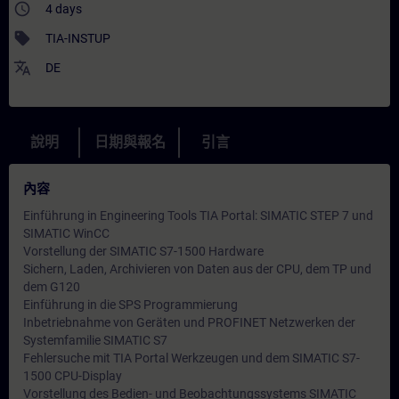
access_time
4 days
sell
TIA-INSTUP
translate
DE
說明
日期與報名
引言
內容
Einführung in Engineering Tools TIA Portal: SIMATIC STEP 7 und
SIMATIC WinCC
Vorstellung der SIMATIC S7-1500 Hardware
Sichern, Laden, Archivieren von Daten aus der CPU, dem TP und
dem G120
Einführung in die SPS Programmierung
Inbetriebnahme von Geräten und PROFINET Netzwerken der
Systemfamilie SIMATIC S7
Fehlersuche mit TIA Portal Werkzeugen und dem SIMATIC S7-
1500 CPU-Display
Vorstellung des Bedien- und Beobachtungssystems SIMATIC