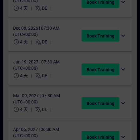
(UTC+00:00)
expand_more
Book Training
schedule
translate
4 天
DE
Dec 08, 2026 | 07:30 AM
(UTC+00:00)
expand_more
Book Training
schedule
translate
4 天
DE
Jan 19, 2027 | 07:30 AM
(UTC+00:00)
expand_more
Book Training
schedule
translate
4 天
DE
Mar 09, 2027 | 07:30 AM
(UTC+00:00)
expand_more
Book Training
schedule
translate
4 天
DE
Apr 06, 2027 | 06:30 AM
(UTC+00:00)
expand_more
Book Training