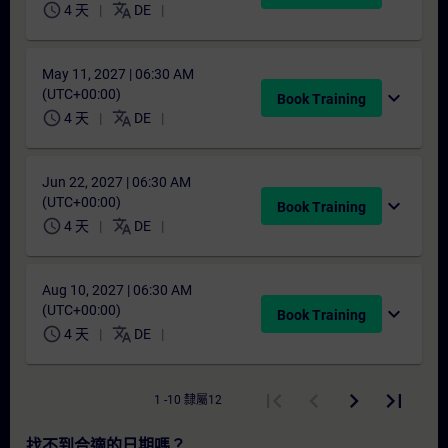
schedule
translate
4 天
DE
May 11, 2027 | 06:30 AM
(UTC+00:00)
expand_more
Book Training
schedule
translate
4 天
DE
Jun 22, 2027 | 06:30 AM
(UTC+00:00)
expand_more
Book Training
schedule
translate
4 天
DE
Aug 10, 2027 | 06:30 AM
(UTC+00:00)
expand_more
Book Training
schedule
translate
4 天
DE
1 -10 隸屬12
找不到合適的日期嗎？