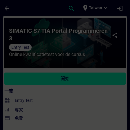
頁面已載入
跳至主要內容
place
expand_more
arrow_back
search
login
Taiwan
課程 - SIMATIC S7 TIA Portal Programm
SIMATIC S7 TIA Portal Programmeren
share
3
Entry Test
Online kwalificatietest voor de cursus
開始
一覽
widgets
Entry Test
專家
payment
免費