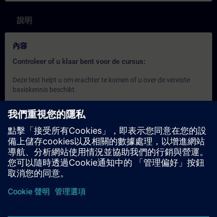
說明
內容
Controleer of u klaar bent voor de cursus:
Deze test helpt u om erachter te komen of u over de vereiste
basiskennis beschikt.
De test heeft
21 vragen
.
Er is
geen tijdslimiet
.
Als u
meer dan 70% correct
antwoordt, bent u klaar om
aan de cursus deel te nemen.
Als u
minder dan 70%
scoort, raden wij u aan de cursus
SIMATIC S7 TIA Portal Programmeren 2
(TIA-PRO2) te
volgen om uw basis op te bouwen.