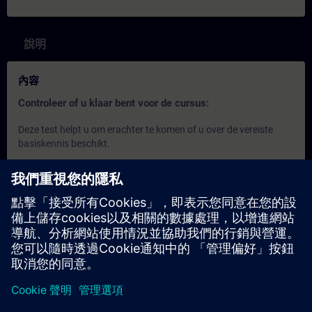
說明
內容
Controleer of u klaar bent voor de cursus:
Deze test helpt u om erachter te komen of u over de vereiste
basiskennis beschikt.
De test heeft
20 vragen
.
Er is
geen tijdslimiet
.
Als u
meer dan 70% correct
antwoordt, bent u klaar om
aan de cursus deel te nemen.
Als u
minder dan 70%
scoort, raden wij u aan de cursus
SIMATIC S7 Servicetraining 1
(ST-SERV1) te volgen om
uw basis op te bouwen.