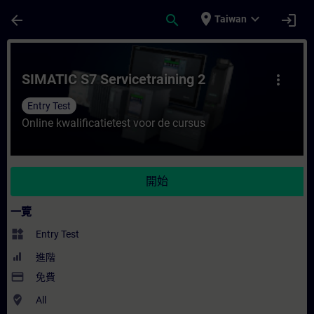
頁面已載入
跳至主要內容
place
expand_more
arrow_back
search
login
Taiwan
課程 - SIMATIC S7 Servicetraining 2 - 
SIMATIC S7 Servicetraining 2
more_vert
Entry Test
Online kwalificatietest voor de cursus
開始
一覽
widgets
Entry Test
進階
payment
免費
where_to_vote
All