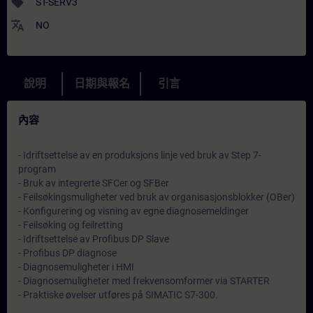
sell
ST-SERV3
translate
NO
說明
日期與報名
引言
內容
- Idriftsettelse av en produksjons linje ved bruk av Step 7-
program
- Bruk av integrerte SFCer og SFBer
- Feilsøkingsmuligheter ved bruk av organisasjonsblokker (OBer)
- Konfigurering og visning av egne diagnosemeldinger
- Feilsøking og feilretting
- Idriftsettelse av Profibus DP Slave
- Profibus DP diagnose
- Diagnosemuligheter i HMI
- Diagnosemuligheter med frekvensomformer via STARTER
- Praktiske øvelser utføres på SIMATIC S7-300.