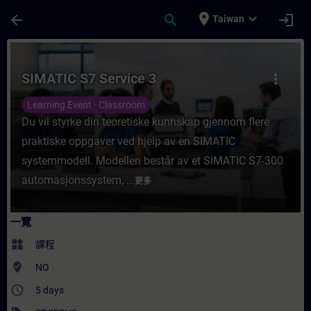
頁面已載入
跳至主要內容
place
expand_more
arrow_back
search
login
Taiwan
課程 - SIMATIC S7 Service 3 - 培訓 - 培訓
SIMATIC S7 Service 3
more_vert
Learning Event - Classroom
Du vil styrke din teoretiske kunnskap gjennom flere
praktiske oppgaver ved hjelp av en SIMATIC
systemmodell. Modellen består av et SIMATIC S7-300
automasjonssystem, ...
更多
一覽
widgets
課程
where_to_vote
NO
access_time
5 days