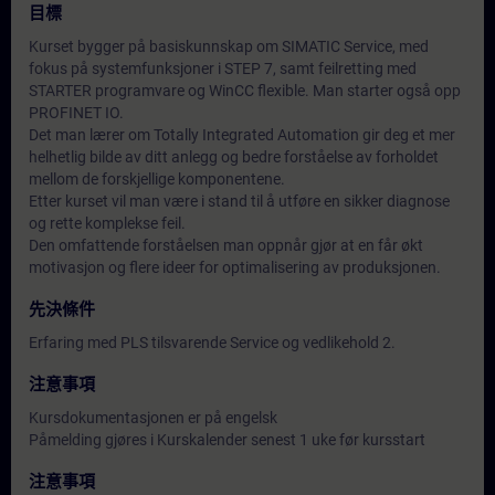
目標
Kurset bygger på basiskunnskap om SIMATIC Service, med
fokus på systemfunksjoner i STEP 7, samt feilretting med
STARTER programvare og WinCC flexible. Man starter også opp
PROFINET IO.
Det man lærer om Totally Integrated Automation gir deg et mer
helhetlig bilde av ditt anlegg og bedre forståelse av forholdet
mellom de forskjellige komponentene.
Etter kurset vil man være i stand til å utføre en sikker diagnose
og rette komplekse feil.
Den omfattende forståelsen man oppnår gjør at en får økt
motivasjon og flere ideer for optimalisering av produksjonen.
先決條件
Erfaring med PLS tilsvarende Service og vedlikehold 2.
注意事項
Kursdokumentasjonen er på engelsk
Påmelding gjøres i Kurskalender senest 1 uke før kursstart
注意事項