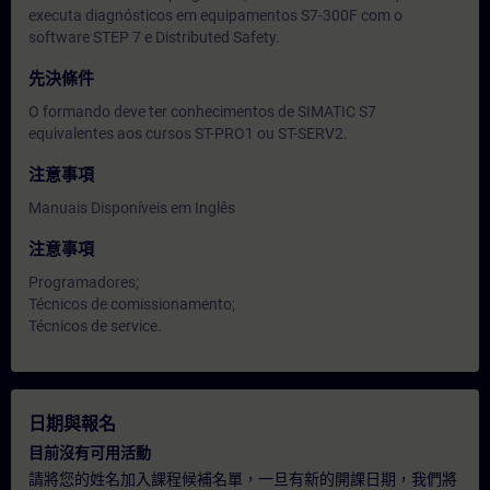
executa diagnósticos em equipamentos S7-300F com o
software STEP 7 e Distributed Safety.
先決條件
O formando deve ter conhecimentos de SIMATIC S7
equivalentes aos cursos ST-PRO1 ou ST-SERV2.
注意事項
Manuais Disponíveis em Inglês
注意事項
Programadores;
Técnicos de comissionamento;
Técnicos de service.
日期與報名
目前沒有可用活動
請將您的姓名加入課程候補名單，一旦有新的開課日期，我們將