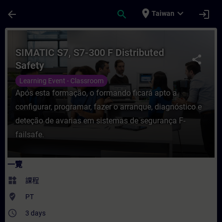
頁面已載入
跳至主要內容
place
expand_more
arrow_back
search
login
Taiwan
課程 - SIMATIC S7, S7-300 F Distributed
SIMATIC S7, S7-300 F Distributed
share
Safety
Learning Event - Classroom
Após esta formação, o formando ficará apto a
configurar, programar, fazer o arranque, diagnóstico e
deteção de avarias em sistemas de segurança F-
failsafe.
一覽
widgets
課程
where_to_vote
PT
access_time
3 days