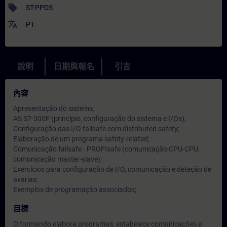
sell
ST-PPDS
translate
PT
說明
日期與報名
引言
內容
Apresentação do sistema;
AS S7-300F (princípio, configuração do sistema e I/Os);
Configuração das I/O failsafe com distributed safety;
Elaboração de um programa safety-related;
Comunicação failsafe - PROFIsafe (comunicação CPU-CPU,
comunicação master-slave);
Exercícios para configuração de I/O, comunicação e deteção de
avarias;
Exemplos de programação associados;
目標
O formando elabora programas, estabelece comunicações e