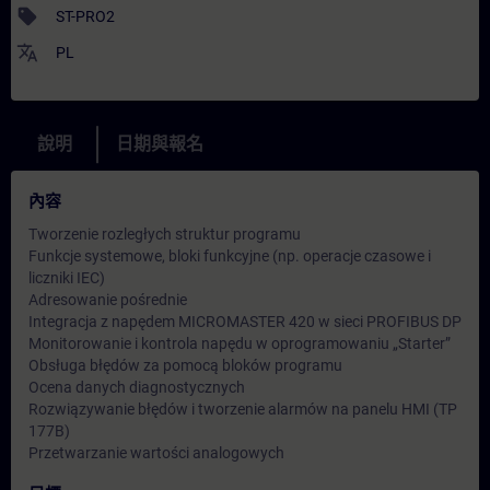
sell
ST-PRO2
translate
PL
說明
日期與報名
內容
Tworzenie rozległych struktur programu
Funkcje systemowe, bloki funkcyjne (np. operacje czasowe i
liczniki IEC)
Adresowanie pośrednie
Integracja z napędem MICROMASTER 420 w sieci PROFIBUS DP
Monitorowanie i kontrola napędu w oprogramowaniu „Starter”
Obsługa błędów za pomocą bloków programu
Ocena danych diagnostycznych
Rozwiązywanie błędów i tworzenie alarmów na panelu HMI (TP
177B)
Przetwarzanie wartości analogowych