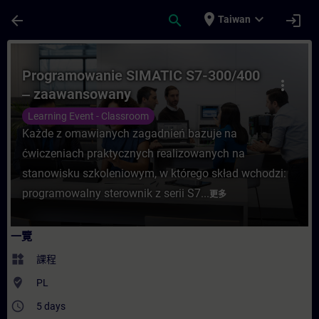
頁面已載入
跳至主要內容
place
expand_more
arrow_back
search
login
Taiwan
課程 - Programowanie SIMATIC S7-300/4
Programowanie SIMATIC S7-300/400
more_vert
‒ zaawansowany
Learning Event - Classroom
Każde z omawianych zagadnień bazuje na
ćwiczeniach praktycznych realizowanych na
stanowisku szkoleniowym, w którego skład wchodzi:
programowalny sterownik z serii S7...
更多
一覽
widgets
課程
where_to_vote
PL
access_time
5 days