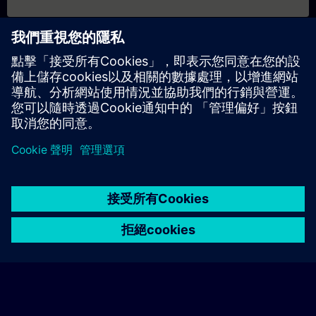
日期與報名
目前沒有可用活動
請將您的姓名加入課程候補名單，一旦有新的開課日期，我們將
通知您。
啟用通知服務
© Siemens AG 2026
home
group_work
explore
timeline
more_horiz
Corporate Information
Cookie Notice
使用條款& 隱私權政策
首頁
頻道
目錄
學習路徑
更多
聯絡