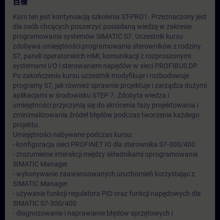
目標
Kurs ten jest kontynuacją szkolenia ST-PRO1. Przeznaczony jest
dla osób chcących poszerzyć posiadaną wiedzę w zakresie
programowania systemów SIMATIC S7. Uczestnik kursu
zdobywa umiejętności programowania sterowników z rodziny
S7, paneli operatorskich HMI, komunikacji z rozproszonymi
systemami I/O i sterowaniem napędów w sieci PROFIBUS DP.
Po zakończeniu kursu uczestnik modyfikuje i rozbudowuje
programy S7, jak również sprawnie projektuje i zarządza dużymi
aplikacjami w środowisku STEP 7. Zdobyta wiedza i
umiejętności przyczynią się do skrócenia fazy projektowania i
zminimalizowania źródeł błędów podczas tworzenia każdego
projektu.
Umiejętności nabywane podczas kursu:
- konfiguracja sieci PROFINET IO dla sterownika S7-300/400
- zrozumienie interakcji między składnikami oprogramowania
SIMATIC Manager
- wykonywanie zaawansowanych uruchomień korzystając z
SIMATIC Manager
- używanie funkcji regulatora PID oraz funkcji napędowych dla
SIMATIC S7-300/400
- diagnozowanie i naprawianie błędów sprzętowych i