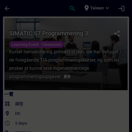
頁面已載入
跳至主要內容
place
expand_more
arrow_back
search
login
Taiwan
課程 - SIMATIC S7 Programmering 3 - 培
SIMATIC S7 Programmering 3
share
Learning Event - Classroom
Kurset henvender sig primært til den, der har deltaget i
de foregående TIA-programmeringskurser, og som nu
ønsker at kunne løse ingeniørmæssige
programmeringsopgaver...
更多
一覽
widgets
課程
where_to_vote
DK
access_time
5 days