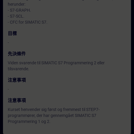
herunder:
- S7-GRAPH.
- S7-SCL.
- CFC for SIMATIC S7.
目標
-
先決條件
Viden svarende til SIMATIC S7 Programmering 2 eller
tilsvarende.
注意事項
-
注意事項
Kurset henvender sig først og fremmest til STEP7-
programmører, der har gennemgået SIMATIC S7
Programmering 1 og 2.