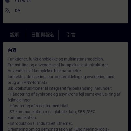
sell
ST-PRO3
translate
DA
說明
日期與報名
引言
內容
Funktioner, funktionsblokke og multiinstansmodellen.
Fremstilling og anvendelse af komplekse datastrukturer.
Anvendelse af komplekse blokparametre.
Indirekte adressering, parametertildeling og evaluering med
brug af »ANY-format«.
Biblioteksfunktioner til integreret fejlbehandling, herunder:
- Håndtering af synkrone og asynkrone fejl samt evalue- ring af
fejlmeldinger.
- Håndtering af recepter med HMI.
- S7-kommunikation med globale data, SFB-/SFC-
kommunikation.
- Introduktion til Industrielt Ethernet.
Orientering om og demonstration af »Engineering-Tools«,