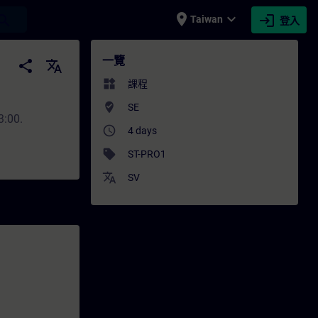
place
expand_more
login
earch
Taiwan
登入
TRAIN
一覽
share
translate
widgets
課程
where_to_vote
SE
3:00.
access_time
4 days
sell
ST-PRO1
translate
SV