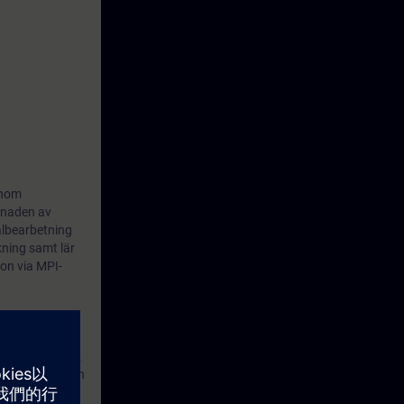
enom
gnaden av
albearbetning
ning samt lär
on via MPI-
 extra kostnad.
n avslutas sedan