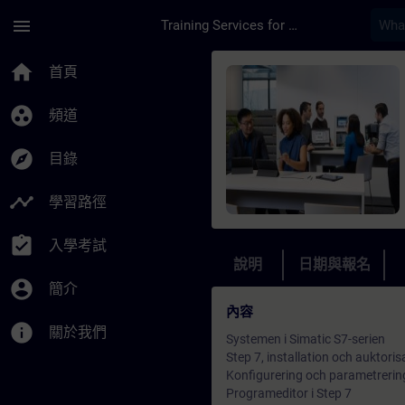
頁面已載入
跳至主要內容
menu
Training Services for Digital Industries
課程 - Simatic S7 p
home
首頁
group_work
頻道
explore
目錄
timeline
學習路徑
assignment_turned_in
入學考試
說明
日期與報名
account_circle
簡介
內容
info
關於我們
Systemen i Simatic S7-serien
Step 7, installation och auktoris
Konfigurering och parametrerin
Programeditor i Step 7