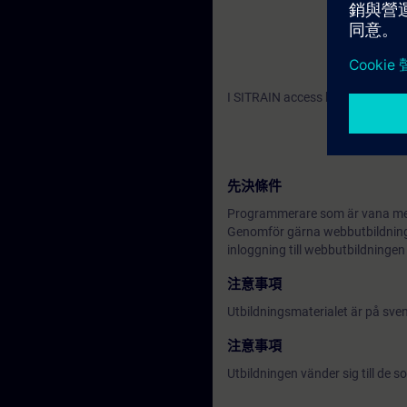
I SITRAIN access hittar du webb
先決條件
Programmerare som är vana m
Genomför gärna webbutbildningen
inloggning till webbutbildningen
注意事項
Utbildningsmaterialet är på sv
注意事項
Utbildningen vänder sig till de 