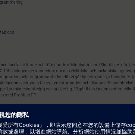
rogrammering
atablock
l mer specialinriktade och fördjupade utbildningar inom Simatic. Vi går ig
7. Utbildningen ger kännedom om den elektriska och mekaniska uppbyg
iguration och programhantering där vi går igenom logiska funktioner, t
går igenom verktygen för systeminformation och diagnos för snabbfelsök
per för minneshantering och arkivering. Vi går även igenom kommunikati
on med Profibus DP.
får du prova på den digitala utbildningsplattformen SITRAIN access utan
gder av webbaserade utbildningar 7 dagar innan kursstart och testperiode
ens slut.