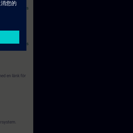
 SITRAIN access
 och många mer.
asics with PLCs
ed en länk för
yrsystem.