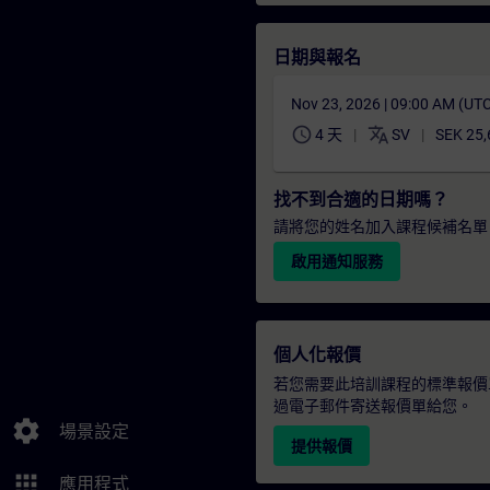
日期與報名
Nov 23, 2026 | 09:00 AM (UT
schedule
translate
4 天
SV
SEK 25,
找不到合適的日期嗎？
請將您的姓名加入課程候補名單
啟用通知服務
個人化報價
若您需要此培訓課程的標準報價
過電子郵件寄送報價單給您。
settings
場景設定
提供報價
apps
應用程式