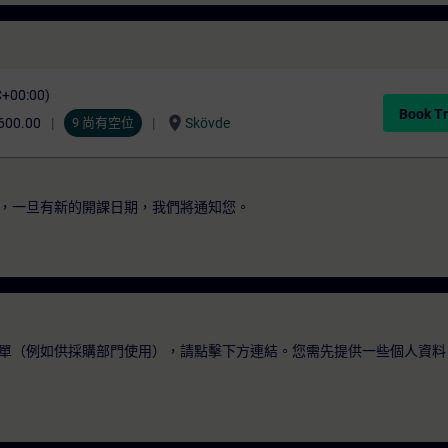
C+00:00)
Book Tr
location_on
600.00
9 尚有空位
Skövde
，一旦有新的開課日期，我們將通知您。
單（例如供採購部門使用），請點擊下方連結。您需先提供一些個人資料