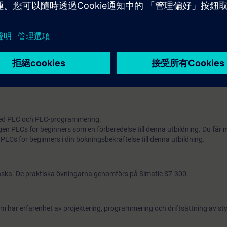
Mer information om
utbildningar för till exempel Automation Basics with PLCs (Curriculum)
Automation B
ed PLC och PLC-programmering.
 PLCs for beginners som en förberedelse till denna utbildning. Du får m
 PLCs for beginners i din bokningsbekräftelse till denna utbildning.
enska. De praktiska övningarna genomförs på Simatic S7-300.
som har erfarenhet av projektering, programmering och driftsättning av st