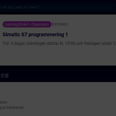
s
rogrammering 1 - 培訓 - 培訓 - 專業發展 | SI
Learning Event - Classroom
ST-PRO1
Simatic S7 programmering 1
Tid: 4 dagar, måndagen startar kl. 13:00 och fredagen slutar 1
引言
ation
g av hårdvaran