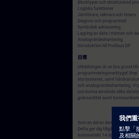
Blocktyper och strukturerad p
Logiska funktioner
Jämförare, räknare och timers
Diagnos och programtest
Symbolisk adressering
Lagring av data i minnen och d
Analogvärdeshantering
Introduktion till Profibus DP
目標
Utbildningen är en bra grund til
programmeringsverktyget Step 
styrsystemet, samt hårdvarukonf
och analogvärdeshantering. Vi 
oss kunna använda olika dataty
gränssnittet samt kommunikati
Som en del av denna utbildning 
Detta ger dig tillgång till män
automatiskt 14 dagar efter kurs