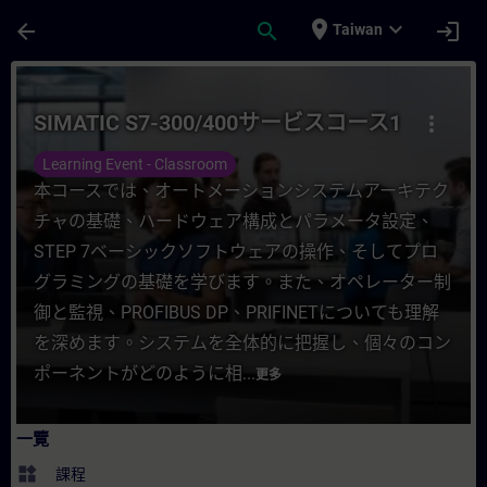
頁面已載入
跳至主要內容
place
expand_more
arrow_back
search
login
Taiwan
課程 - SIMATIC S7-300/400サービスコース1
SIMATIC S7-300/400サービスコース1
more_vert
Learning Event - Classroom
本コースでは、オートメーションシステムアーキテク
チャの基礎、ハードウェア構成とパラメータ設定、
STEP 7ベーシックソフトウェアの操作、そしてプロ
グラミングの基礎を学びます。また、オペレーター制
御と監視、PROFIBUS DP、PRIFINETについても理解
を深めます。システムを全体的に把握し、個々のコン
ポーネントがどのように相...
更多
一覽
widgets
課程