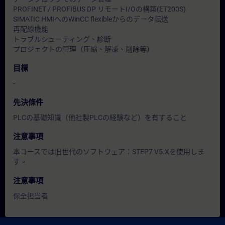
PROFINET / PROFIBUS DP リモートI/Oの構築(ET200S)
SIMATIC HMIへのWinCC flexibleからのデータ転送
再配線機能
トラブルシューティング、診断
プロジェクトの管理（圧縮、解凍、削除等）
目標
-
先決條件
PLCの基礎知識（他社製PLCの経験など）を有すること
注意事項
本コースでは旧世代のソフトウェア：STEP7 V5.Xを使用しま
す。
注意事項
保全担当者