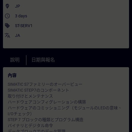
where_to_vote
JP
access_time
3 days
sell
ST-SERV1
translate
JA
說明
日期與報名
內容
SIMATIC S7ファミリーのオーバービュー
SIMATIC STEP7のコンポーネント
取り付けとメンテナンス
ハードウェアコンフィグレーションの構築
ハードウェアのコミッショニング（モジュールのLEDの意味、
I/Oチェック）
STEP 7 ブロックの種類とプログラム構造
バイナリとデジタル命令
データブロックでのデータ管理