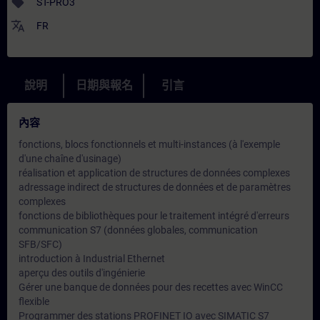
sell
ST-PRO3
translate
FR
說明
日期與報名
引言
內容
fonctions, blocs fonctionnels et multi-instances (à l'exemple
d'une chaîne d'usinage)
réalisation et application de structures de données complexes
adressage indirect de structures de données et de paramètres
complexes
fonctions de bibliothèques pour le traitement intégré d'erreurs
communication S7 (données globales, communication
SFB/SFC)
introduction à Industrial Ethernet
aperçu des outils d'ingénierie
Gérer une banque de données pour des recettes avec WinCC
flexible
Programmer des stations PROFINET IO avec SIMATIC S7