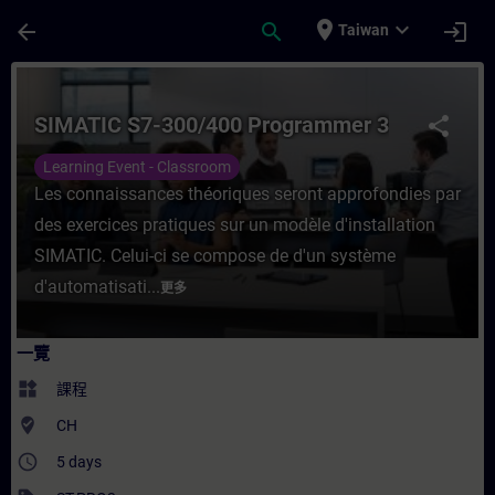
頁面已載入
跳至主要內容
place
expand_more
arrow_back
search
login
Taiwan
課程 - SIMATIC S7-300/400 Programmer 
SIMATIC S7-300/400 Programmer 3
share
Learning Event - Classroom
Les connaissances théoriques seront approfondies par
des exercices pratiques sur un modèle d'installation
SIMATIC. Celui-ci se compose de d'un système
d'automatisati...
更多
一覽
widgets
課程
where_to_vote
CH
access_time
5 days