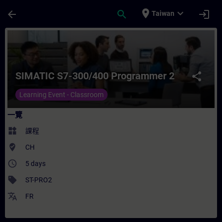
頁面已載入
跳至主要內容
place
expand_more
arrow_back
search
login
Taiwan
課程 - SIMATIC S7-300/400 Programmer 
SIMATIC S7-300/400 Programmer 2
share
Learning Event - Classroom
一覽
widgets
課程
where_to_vote
CH
access_time
5 days
sell
ST-PRO2
translate
FR