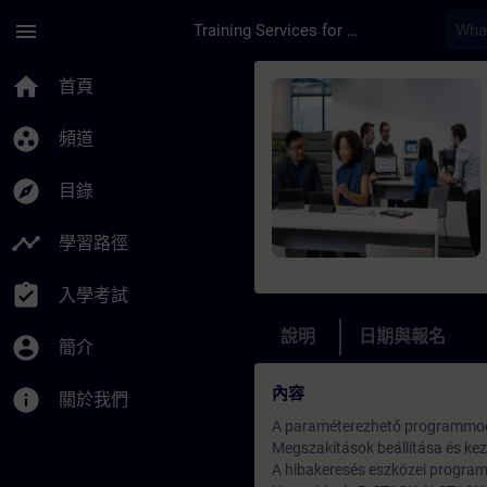
頁面已載入
跳至主要內容
menu
Training Services for Digital Industries
課程 - SIMATIC S7-3
home
首頁
group_work
頻道
explore
目錄
timeline
學習路徑
assignment_turned_in
入學考試
說明
日期與報名
account_circle
簡介
內容
info
關於我們
A paraméterezhető programmo
Megszakítások beállítása és kez
A hibakeresés eszközei program