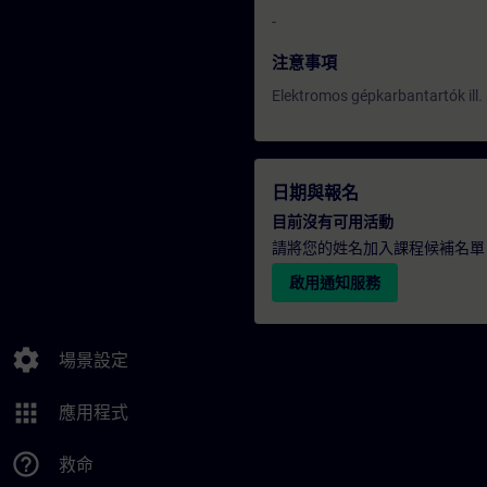
-
注意事項
Elektromos gépkarbantartók ill
日期與報名
目前沒有可用活動
請將您的姓名加入課程候補名單
啟用通知服務
settings
場景設定
apps
應用程式
help_outline
救命