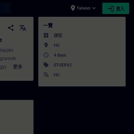
place
expand_more
login
earch
Taiwan
登入
培訓 - 培訓 - 專業發展 | SITRAIN
一覽
share
translate
widgets
課程
e
where_to_vote
HU
alapján
access_time
4 days
rogramok
sell
ST-SERV2
gyakorlat
更多
translate
rténő
HU
tvevők. Ez a
ség esetén