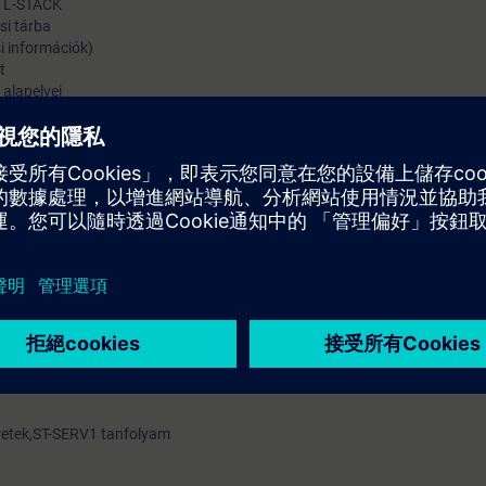
, L-STACK
si tárba
i információk)
t
alapelvei
 blokkok
dszerinformációk
ti feladat
esztül
retek,ST-SERV1 tanfolyam