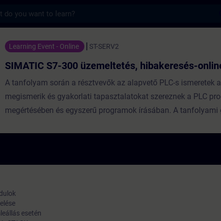
s
00 üzemeltetés, hibakeresés-online - 
Learning Event - Online
ST-SERV2
SIMATIC S7-300 üzemeltetés, hibakeresés-onlin
A tanfolyam során a résztvevők az alapvető PLC-s ismeretek 
megismerik és gyakorlati tapasztalatokat szereznek a PLC p
megértésében és egyszerű programok írásában. A tanfolyami 
során a PLC programozáson túlmenően, Profibus hálózaton tö
hajtásvezérlést és grafikus megjelenítést sajátítanak el a rész
tanfolyam részét képezi a kéthetes alaptanfolyamnak, deszük
önállóan is elvégezhető.
dulok
elése
leállás esetén