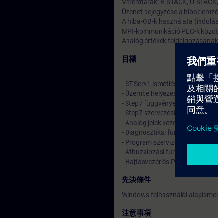
Veremtárak: B-STACK, U-STACK
Üzenet bejegyzése a hibaelemzé
A hiba-OB-k használata (indulás
MPI-kommunikáció PLC-k közöt
Analóg értékek feldolgozásának 
目標
- ST-Serv1 ismétlés
- Üzembe helyezés
- Step7 függvények és függvény
- Step7 szervezési blokkok (OB)
- Analóg jelek kezelése
- Diagnosztikai funkciók és ren
- Program szervizelés – gyakorla
- Áthuzalozási funkció
- Hajtásvezérlés Profibus-on ker
先決條件
Windows felhasználói alapisme
注意事項