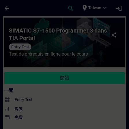
頁面已載入
跳至主要內容
place
expand_more
arrow_back
search
login
Taiwan
課程 - SIMATIC S7-1500 Programmer 3 da
SIMATIC S7-1500 Programmer 3 dans
share
TIA Portal
Entry Test
Test de prérequis en ligne pour le cours
開始
一覽
widgets
Entry Test
專家
payment
免費