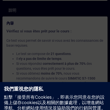
說明
內容
Vérifiez si vous êtes prêt pour le cours :
Ce test vous permet de savoir si vous avez les connaissances de
base requises.
Le test se compose de
21 questions
.
Il
n'y a pas de limite de temps
.
Si vous répondez
correctement à plus de 70%
des
questions, vous êtes prêt pour le cours.
Si vous obtenez
moins de 70%
, nous vous
recommandons de suivre le cours
SIMATIC S7-1500
Programmer 2 dans TIA Portal
(TIA-PRO2) afin
d'approfondir vos connaissances de base.
此內容屬於