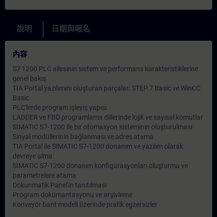
說明
日期與報名
內容
S7 1200 PLC ailesinin sistem ve performans karakteristiklerine
genel bakış
TIA Portal yazılımını oluşturan parçalar: STEP 7 Basic ve WinCC
Basic
PLC'lerde program işleyiş yapısı
LADDER ve FBD programlama dillerinde lojik ve sayısal komutlar
SIMATIC S7-1200 ile bir otomasyon sisteminin oluşturulması
Sinyal modüllerinin bağlanması ve adres atama
TIA Portal ile SIMATIC S7-1200 donanım ve yazılım olarak
devreye alma
SIMATIC S7-1200 donanım konfigürasyonları oluşturma ve
parametrelere atama
Dokunmatik Panel'in tanıtılması
Program dokümantasyonu ve arşivleme
Konveyör bant modeli üzerinde pratik egzersizler