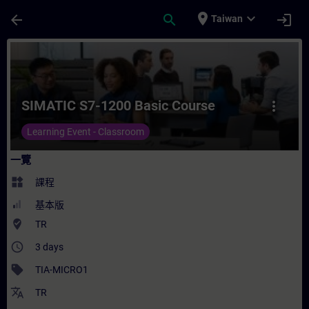
頁面已載入
跳至主要內容
place
expand_more
arrow_back
search
login
Taiwan
課程 - SIMATIC S7-1200 Basic Course -
SIMATIC S7-1200 Basic Course
more_vert
Learning Event - Classroom
一覽
widgets
課程
基本版
where_to_vote
TR
access_time
3 days
sell
TIA-MICRO1
translate
TR