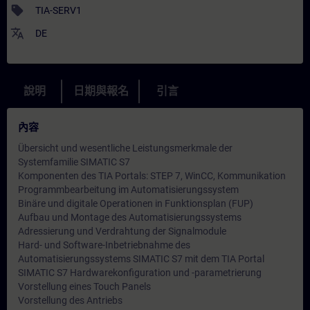
sell
TIA-SERV1
translate
DE
說明
日期與報名
引言
內容
Übersicht und wesentliche Leistungsmerkmale der
Systemfamilie SIMATIC S7
Komponenten des TIA Portals: STEP 7, WinCC, Kommunikation
Programmbearbeitung im Automatisierungssystem
Binäre und digitale Operationen in Funktionsplan (FUP)
Aufbau und Montage des Automatisierungssystems
Adressierung und Verdrahtung der Signalmodule
Hard- und Software-Inbetriebnahme des
Automatisierungssystems SIMATIC S7 mit dem TIA Portal
SIMATIC S7 Hardwarekonfiguration und -parametrierung
Vorstellung eines Touch Panels
Vorstellung des Antriebs