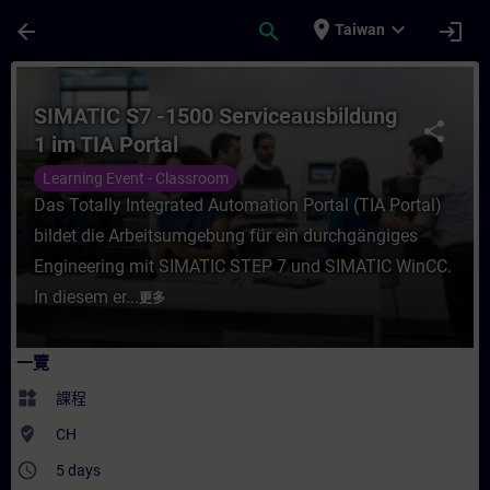
頁面已載入
跳至主要內容
place
expand_more
arrow_back
search
login
Taiwan
課程 - SIMATIC S7 -1500 Serviceausbildu
SIMATIC S7 -1500 Serviceausbildung
share
1 im TIA Portal
Learning Event - Classroom
Das Totally Integrated Automation Portal (TIA Portal)
bildet die Arbeitsumgebung für ein durchgängiges
Engineering mit SIMATIC STEP 7 und SIMATIC WinCC.
In diesem er...
更多
一覽
widgets
課程
where_to_vote
CH
access_time
5 days