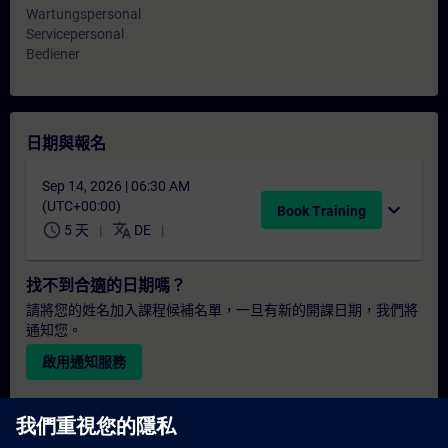
Wartungspersonal
Servicepersonal
Bediener
日期與報名
Sep 14, 2026 | 06:30 AM
(UTC+00:00)
expand_more
Book Training
schedule
translate
5 天
DE
找不到合適的日期嗎？
請將您的姓名加入課程候補名單，一旦有新的開課日期，我們將
通知您。
啟用通知服務
個人化報價