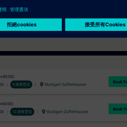
C+00:00)
Book Tr
location_on
00
9 尚有空位
Stuttgart-Zuffenhausen
C+00:00)
Book Tr
location_on
00
12 尚有空位
Stuttgart-Zuffenhausen