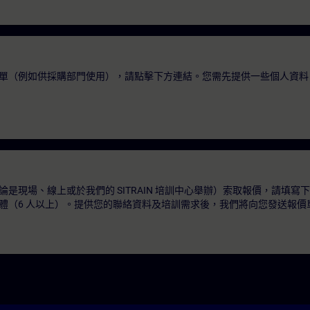
單（例如供採購部門使用），請點擊下方連結。您需先提供一些個人資料
是現場、線上或於我們的 SITRAIN 培訓中心舉辦）索取報價，請填寫
體（6 人以上）。提供您的聯絡資料及培訓需求後，我們將向您發送報價