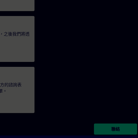
，之後我們將透
下方的諮詢表
單。
聯絡