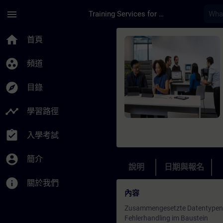
頁面已載入
跳至主要內容
menu
Training Services for Digital Industries
課程 - SIMATIC Progr
home
首頁
group_work
頻道
explore
目錄
timeline
學習路徑
assignment_turned_in
入學考試
account_circle
簡介
說明
日期與報名
info
關於我們
內容
Zusammengesetzte Datentypen
Fehlerhandling im Baustein