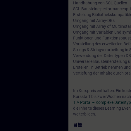
Handhabung von SCL Quellen
SCL Bausteine performanceoptim
Erstellung Bibliothekskompatibl
Umgang mit Array-DBs
Umgang mit Array of Multiinsta
Umgang mit Variablen und sym
Funktionen und Funktionsbaustei
Vorstellung des erweiterten Bef
Strings & Stringverarbeitung in
Verwendung der Datentypen DB
Universelle Bausteinerstellung 
Erstellen, in Betrieb nehmen u
Vertiefung der Inhalte durch p
Im Kurspreis enthalten: Ein kos
Kursstart bis zwei Wochen nach 
TIA Portal – Komplexe Datenty
die Inhalte dieses Learning Eve
weiterbilden.
目標