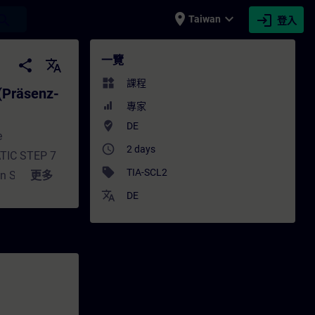
place
expand_more
login
earch
Taiwan
登入
enz-Training) - 培訓 - 培訓 - 專業發展 | SITRA
一覽
share
translate
widgets
課程
(Präsenz-
專家
where_to_vote
DE
e
access_time
2 days
ATIC STEP 7
sell
TIA-SCL2
n Sie
更多
grammieren
translate
DE
nen die
l des Kurses
tured Control
nd des
rieb nehmen
gen Sie dem