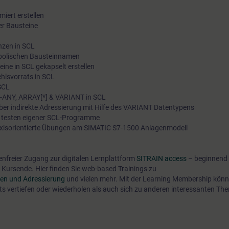
Link zum neuen Kurs:TIA-PROEXP
iert erstellen
er Bausteine
nzen in SCL
bolischen Bausteinnamen
ne in SCL gekapselt erstellen
ehlsvorrats in SCL
 SCL
-ANY, ARRAY[*] & VARIANT in SCL
über indirekte Adressierung mit Hilfe des VARIANT Datentypens
nd testen eigener SCL-Programme
raxisorientierte Übungen am SIMATIC S7-1500 Anlagenmodell
tenfreier Zugang zur digitalen Lernplattform
SITRAIN access
– beginnend 
Kursende. Hier finden Sie web-based Trainings zu
pen und Adressierung
und vielen mehr. Mit der Learning Membership könn
nts vertiefen oder wiederholen als auch sich zu anderen interessanten Th