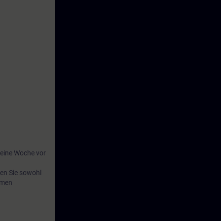
eine Woche vor
en Sie sowohl
emen