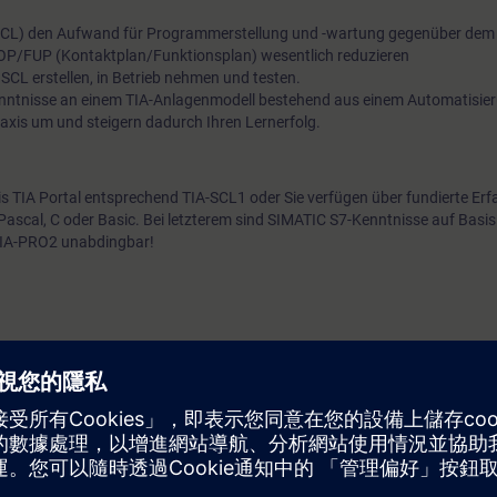
SCL) den Aufwand für Programmerstellung und -wartung gegenüber dem 
OP/FUP (Kontaktplan/Funktionsplan) wesentlich reduzieren
CL erstellen, in Betrieb nehmen und testen.
Kenntnisse an einem TIA-Anlagenmodell bestehend aus einem Automatisi
raxis um und steigern dadurch Ihren Lernerfolg.
s TIA Portal entsprechend TIA-SCL1 oder Sie verfügen über fundierte Erf
scal, C oder Basic. Bei letzterem sind SIMATIC S7-Kenntnisse auf Basis
TIA-PRO2 unabdingbar!
 der Software SIMATIC STEP 7 auf Basis TIA Portal.
t 7 Tage vor Kursbeginn und endet 14 Tage nach Kursende. Während di
über 480 verfügbaren web-based Trainings.