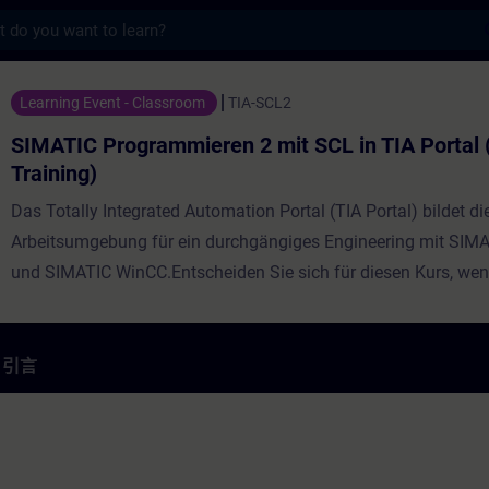
s
ammieren 2 mit SCL in TIA Portal (Präs
Learning Event - Classroom
TIA-SCL2
SIMATIC Programmieren 2 mit SCL in TIA Portal 
Training)
Das Totally Integrated Automation Portal (TIA Portal) bildet di
Arbeitsumgebung für ein durchgängiges Engineering mit SIM
und SIMATIC WinCC.Entscheiden Sie sich für diesen Kurs, wen
SIMATIC S7 mit Hilfe einer höheren Programmiersprache pro
wollen. Anhand von komplexen Beispielen verdeutlichen wir Ih
Vorteile, die Ihnen eine höhere Programmiersprache bietet. Zie
引言
ist es, den kompletten Sprach- und Leistungsumfang der Struc
Language (SCL)-Entwicklungsumgebung zu vermitteln. Währe
Trainings werden Sie eigene SCL-Programme erstellen, in Bet
und testen.Der Kurs wurde innoviert und umbenannt, bitte fol