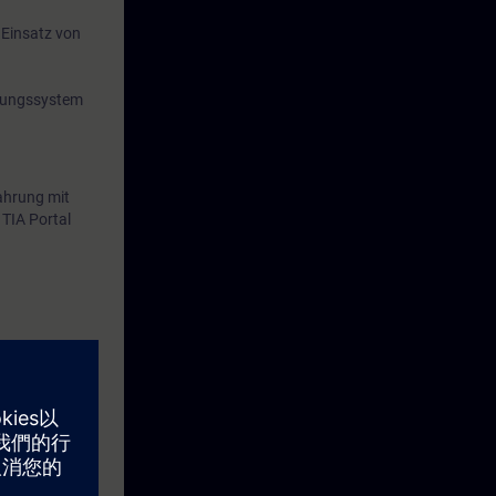
Einsatz von
erungssystem
ahrung mit
 TIA Portal
eses Zeitraums