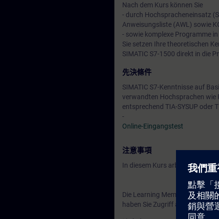
Nach dem Kurs können Sie
- durch Hochspracheneinsatz (
Anweisungsliste (AWL) sowie K
- sowie komplexe Programme in S
Sie setzen Ihre theoretischen 
SIMATIC S7-1500 direkt in die P
先決條件
SIMATIC S7-Kenntnisse auf Basi
verwandten Hochsprachen wie Pa
entsprechend TIA-SYSUP oder 
-
Online-Eingangstest
注意事項
In diesem Kurs arbeiten Sie mit
Die Learning Membership beginn
haben Sie Zugriff auf alle der 