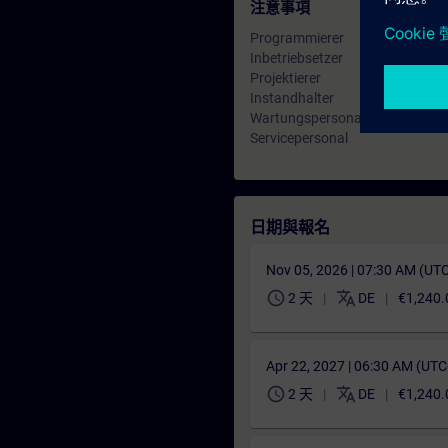
注意事項
Programmierer
Inbetriebsetzer
Projektierer
Instandhalter
Wartungspersonal
Servicepersonal
日期與報名
Nov 05, 2026 | 07:30 AM (UT
schedule
translate
2 天
DE
€1,240.
Apr 22, 2027 | 06:30 AM (UT
schedule
translate
2 天
DE
€1,240.