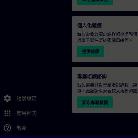
個人化報價
若您需要此培訓課程的標準報價
過電子郵件寄送報價單給您。
提供報價
專屬培訓諮詢
若您需要針對專屬培訓課程（無論
單。此類請求適合較大規模的團
settings
場景設定
索取專屬報價
apps
應用程式
help_outline
救命