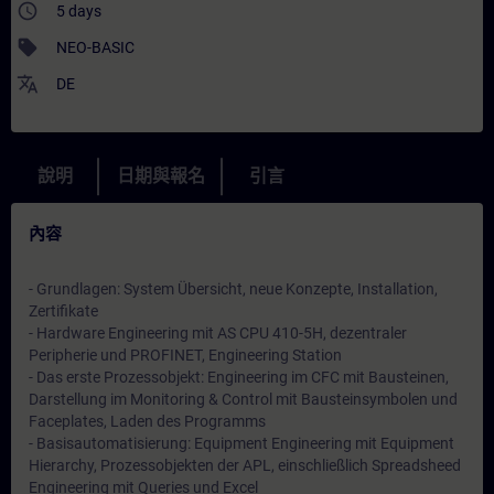
access_time
5 days
sell
NEO-BASIC
translate
DE
說明
日期與報名
引言
內容
- Grundlagen: System Übersicht, neue Konzepte, Installation,
Zertifikate
- Hardware Engineering mit AS CPU 410-5H, dezentraler
Peripherie und PROFINET, Engineering Station
- Das erste Prozessobjekt: Engineering im CFC mit Bausteinen,
Darstellung im Monitoring & Control mit Bausteinsymbolen und
Faceplates, Laden des Programms
- Basisautomatisierung: Equipment Engineering mit Equipment
Hierarchy, Prozessobjekten der APL, einschließlich Spreadsheed
Engineering mit Queries und Excel