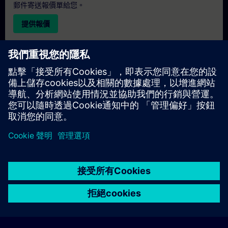
郵件寄送報價單給您。
提供報價
專屬培訓諮詢
若您需要針對專屬培訓課程（無論是現場、線上或於我們的
SITRAIN 培訓中心舉辦）索取報價，請填寫下方的諮詢表單。此
類請求適合較大規模的團體（6 人以上）。提供您的聯絡資料及
培訓需求後，我們將向您發送報價單。
索取專屬報價
© Siemens AG 2026
home
group_work
explore
timeline
more_horiz
Corporate Information
Cookie Notice
使用條款& 隱私權政策
首頁
頻道
目錄
學習路徑
更多
聯絡