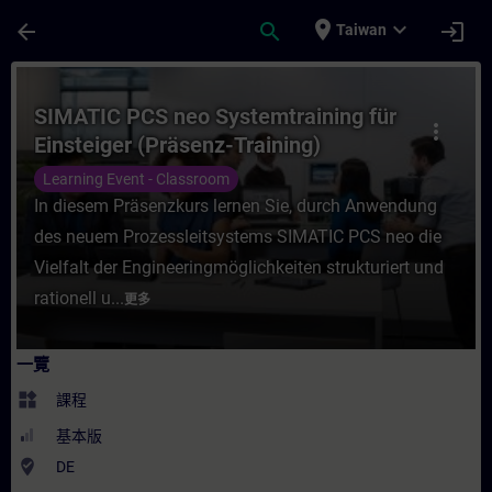
頁面已載入
跳至主要內容
place
expand_more
arrow_back
search
login
Taiwan
課程 - SIMATIC PCS neo Systemtraining fü
SIMATIC PCS neo Systemtraining für
more_vert
Einsteiger (Präsenz-Training)
Learning Event - Classroom
In diesem Präsenzkurs lernen Sie, durch Anwendung
des neuem Prozessleitsystems SIMATIC PCS neo die
Vielfalt der Engineeringmöglichkeiten strukturiert und
rationell u...
更多
一覽
widgets
課程
基本版
where_to_vote
DE