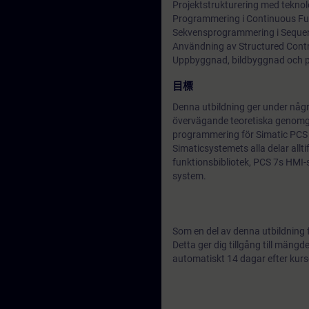
Projektstrukturering med teknolo
Programmering i Continuous Fu
Sekvensprogrammering i Sequent
Användning av Structured Cont
Uppbyggnad, bildbyggnad och p
目標
Denna utbildning ger under någ
övervägande teoretiska genomgå
programmering för Simatic PCS 
Simaticsystemets alla delar allt
funktionsbibliotek, PCS 7s HMI-
system.
Som en del av denna utbildning 
Detta ger dig tillgång till män
automatiskt 14 dagar efter kurs