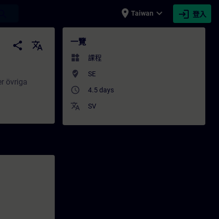
place
expand_more
login
earch
Taiwan
登入
業發展 | SITRAIN
一覽
share
translate
widgets
課程
where_to_vote
SE
er övriga
access_time
4.5 days
translate
SV