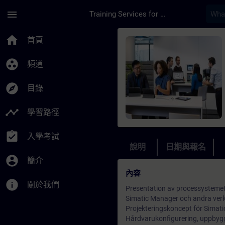
頁面已載入
跳至主要內容
menu
Training Services for Digital Industries
課程 - Simatic PCS 
home
首頁
group_work
頻道
explore
目錄
timeline
學習路徑
assignment_turned_in
入學考試
說明
日期與報名
account_circle
簡介
內容
info
關於我們
Presentation av processystemet
Simatic Manager och andra verk
Projekteringskoncept för Simati
Hårdvarukonfigurering, uppbyg