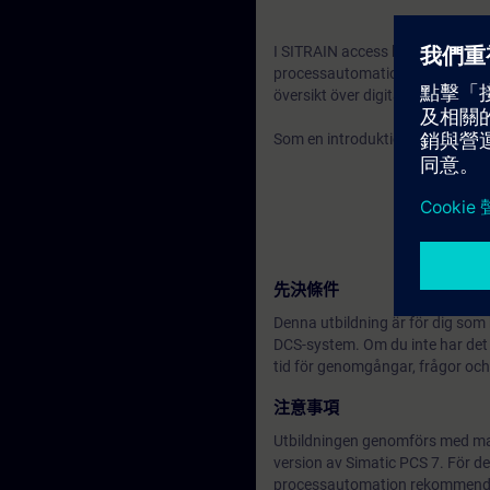
I SITRAIN access hittar du webb
processautomation, PROFINET e
översikt över digitalisering i pro
Som en introduktion till den di
先決條件
Denna utbildning är för dig so
DCS-system. Om du inte har de
tid för genomgångar, frågor och
注意事項
Utbildningen genomförs med mat
version av Simatic PCS 7. För de
processautomation rekommendera