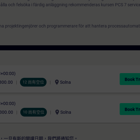
ålla och felsöka i färdig anläggning rekommenderas kursen PCS 7 service
farna projektingenjörer och programmerare för att hantera processautom
C+00:00)
Book Tr
location_on
300.00
12 尚有空位
Solna
C+00:00)
Book Tr
location_on
300.00
10 尚有空位
Solna
，一旦有新的開課日期，我們將通知您。