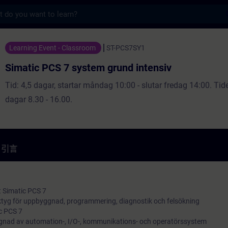
s
7 system grund intensiv - 培訓 - 培訓 - 專
Learning Event - Classroom
ST-PCS7SY1
Simatic PCS 7 system grund intensiv
Tid: 4,5 dagar, startar måndag 10:00 - slutar fredag 14:00. Tid
dagar 8.30 - 16.00.
引言
 Simatic PCS 7
tyg för uppbyggnad, programmering, diagnostik och felsökning
c PCS 7
gnad av automation-, I/O-, kommunikations- och operatörssystem