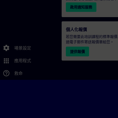
啟用通知服務
個人化報價
若您需要此培訓課程的標準報價
過電子郵件寄送報價單給您。
settings
場景設定
提供報價
apps
應用程式
help_outline
救命