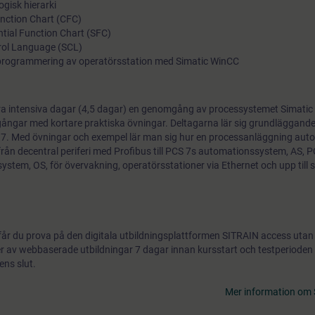
gisk hierarki
nction Chart (CFC)
ial Function Chart (SFC)
rol Language (SCL)
rogrammering av operatörsstation med Simatic WinCC
ra intensiva dagar (4,5 dagar) en genomgång av processystemet Simatic 
ngar med kortare praktiska övningar. Deltagarna lär sig grundläggand
7. Med övningar och exempel lär man sig hur en processanläggning aut
ifrån decentral periferi med Profibus till PCS 7s automationssystem, AS, P
system, OS, för övervakning, operatörsstationer via Ethernet och upp til
får du prova på den digitala utbildningsplattformen SITRAIN access utan
gder av webbaserade utbildningar 7 dagar innan kursstart och testperiode
ens slut.
Mer information om