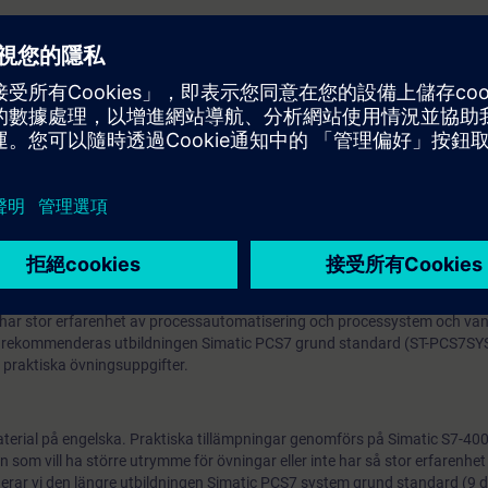
utbildningar för till exempel grundläggande kunskaper om processkontro
ller datakommunikation med Industrial Ethernet. Men även ytterligare
cessautomation eller en introduktion till SIMIT och Virtual Controller.
gitala utbildningsplattformen rekommenderar vi följande webbaserade utbi
Process Control Technolog
m har stor erfarenhet av processautomatisering och processystem och va
t rekommenderas utbildningen Simatic PCS7 grund standard (ST-PCS7SY
 praktiska övningsuppgifter.
erial på engelska. Praktiska tillämpningar genomförs på Simatic S7-400
n som vill ha större utrymme för övningar eller inte har så stor erfarenhet
r vi den längre utbildningen Simatic PCS7 system grund standard (9 d