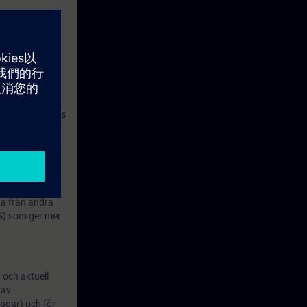
ll, PROFIBUS i
 ämnen som en
ldningar:
y for Beginners
na från andra
S) som ger mer
 och aktuell
 av
agar) och för