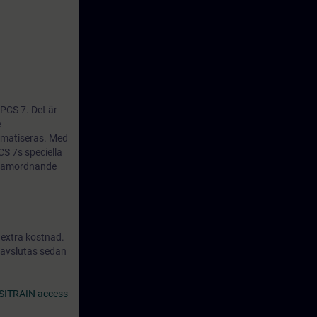
PCS 7. Det är
e
omatiseras. Med
CS 7s speciella
l samordnande
 extra kostnad.
n avslutas sedan
 SITRAIN access