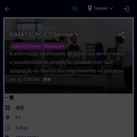
頁面已載入
跳至主要內容
place
expand_more
arrow_back
search
login
Taiwan
課程 - SIMATIC PCS 7 Service 1 - 培訓 -
SIMATIC PCS 7 Service 1
share
Learning Event - Classroom
A automação na indústria de processos deve oferecer
a possibilidade de ampliação gradual, com fácil
adaptação ás tarefas dos intervenientes no processo
em si. Com es...
更多
一覽
widgets
課程
where_to_vote
PT
access_time
5 days