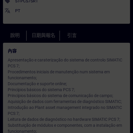
sell
ST-PCS7SR1
translate
PT
說明
日期與報名
引言
內容
Apresentação e caraterização do sistema de controlo SIMATIC
PCS 7;
Procedimentos iniciais de manutenção num sistema em
funcionamento;
Documentação e suporte online;
Princípios básicos do sistema PCS 7;
Princípios básicos do sistema de comunicação de campo;
Aquisição de dados com ferramentas de diagnóstico SIMATIC;
Introdução ao Plant asset management integrado no SIMATIC
PCS 7;
Leitura de dados de diagnóstico no hardware SIMATIC PCS 7;
Substituição de módulos e componentes, com a instalação em
funcionamento;