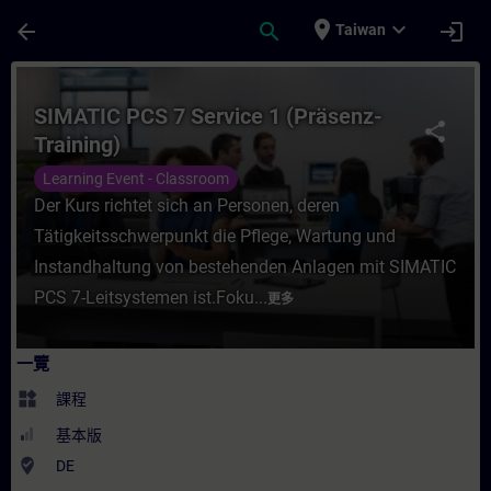
頁面已載入
跳至主要內容
place
expand_more
arrow_back
search
login
Taiwan
課程 - SIMATIC PCS 7 Service 1 (Präsenz
SIMATIC PCS 7 Service 1 (Präsenz-
share
Training)
Learning Event - Classroom
Der Kurs richtet sich an Personen, deren
Tätigkeitsschwerpunkt die Pflege, Wartung und
Instandhaltung von bestehenden Anlagen mit SIMATIC
PCS 7-Leitsystemen ist.Foku...
更多
一覽
widgets
課程
基本版
where_to_vote
DE