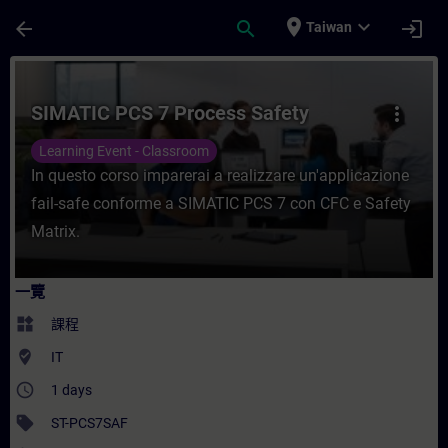
頁面已載入
跳至主要內容
place
expand_more
arrow_back
search
login
Taiwan
課程 - SIMATIC PCS 7 Process Safety -
SIMATIC PCS 7 Process Safety
more_vert
Learning Event - Classroom
In questo corso imparerai a realizzare un'applicazione
fail-safe conforme a SIMATIC PCS 7 con CFC e Safety
Matrix.
一覽
widgets
課程
where_to_vote
IT
access_time
1 days
sell
ST-PCS7SAF