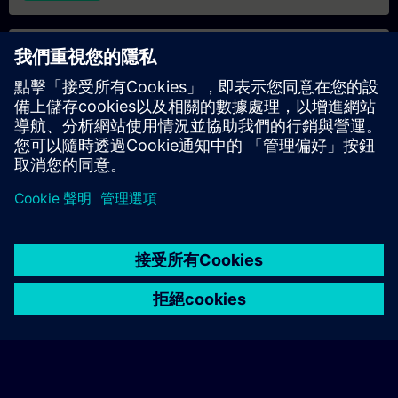
專屬培訓諮詢
若您需要針對專屬培訓課程（無論是現場、線上或於我們的
SITRAIN 培訓中心舉辦）索取報價，請填寫下方的諮詢表單。此
類請求適合較大規模的團體（6 人以上）。提供您的聯絡資料及
培訓需求後，我們將向您發送報價單。
索取專屬報價
© Siemens AG 2026
home
group_work
explore
timeline
more_horiz
Corporate Information
Cookie Notice
使用條款& 隱私權政策
首頁
頻道
目錄
學習路徑
更多
聯絡