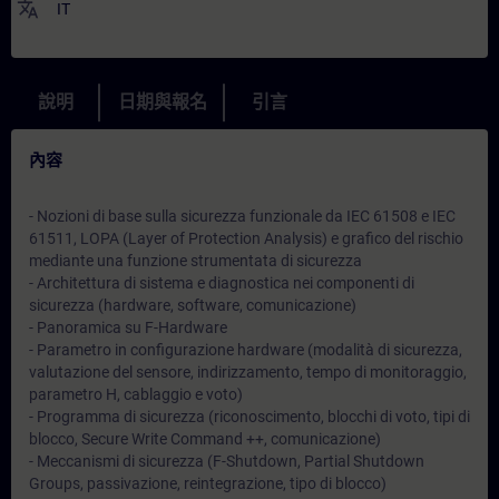
translate
IT
說明
日期與報名
引言
內容
- Nozioni di base sulla sicurezza funzionale da IEC 61508 e IEC
61511, LOPA (Layer of Protection Analysis) e grafico del rischio
mediante una funzione strumentata di sicurezza
- Architettura di sistema e diagnostica nei componenti di
sicurezza (hardware, software, comunicazione)
- Panoramica su F-Hardware
- Parametro in configurazione hardware (modalità di sicurezza,
valutazione del sensore, indirizzamento, tempo di monitoraggio,
parametro H, cablaggio e voto)
- Programma di sicurezza (riconoscimento, blocchi di voto, tipi di
blocco, Secure Write Command ++, comunicazione)
- Meccanismi di sicurezza (F-Shutdown, Partial Shutdown
Groups, passivazione, reintegrazione, tipo di blocco)